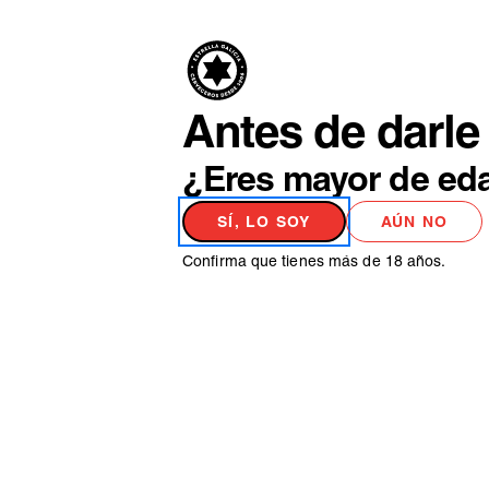
PRODUCTO
NO
Antes de darle 
¿Eres mayor de ed
SÍ, LO SOY
AÚN NO
Confirma que tienes más de 18 años.
Elige entre todas nuestr
CONSEJOS
SERVICIO
HISTORIA
CERVECEROS
PERFECTO