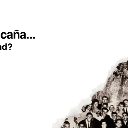
SOTROS
INCONFORMISTAS
IMPACTO POSITIVO
caña...
ad?
as categorías
MATERIAS
ESTILOS DE
ACTUALIDAD
ELABO
PRIMAS
CERVEZA