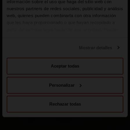
información sobre el uso que haga del sitio web con
nuestros partners de redes sociales, publicidad y análisis
web, quienes pueden combinarla con otra información
que les haya proporcionado o que hayan recopilado a
partir del uso que haya hecho de sus servicios. Puedes
configurar o rechazar la utilización de cookies u obtener
más información pulsando en “Personalizar”. Puedes
Mostrar detalles
obtener más información en nuestra
Política de cookies
.
Aceptar todas
Personalizar
Rechazar todas