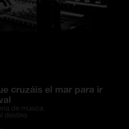
ue cruzáis el mar para ir
val
lena de música,
el destino