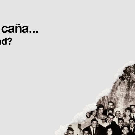
Conciertos
#SiempreONline
Espacios
Festivales
se abre en una pestaña nueva
caña...
ad?
¿A qué
Conecta con e
Viv
alternativo.