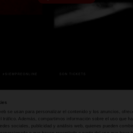
se abre en una pestaña
#SIEMPREONLINE
SON TICKETS
a nueva
e abre en una pestaña nueva
se abre en una pestaña nueva
se abre en una pest
ies
web se usan para personalizar el contenido y los anuncios, ofrec
el tráfico. Además, compartimos información sobre el uso que ha
s 1906
Sidras Maeloc
Cabreiroá
Ag
edes sociales, publicidad y análisis web, quienes pueden combin
c
proporcionado o que hayan recopilado a partir del uso que haya