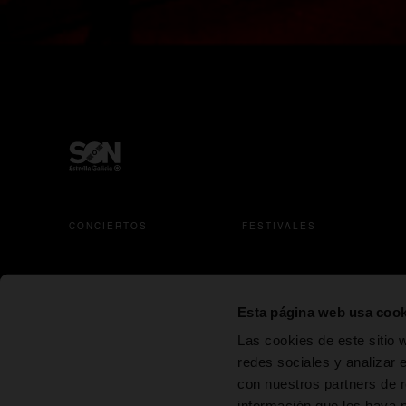
CONCIERTOS
FESTIVALES
se abre en una pestaña nueva
se abre en una pestañ
s
Esta página web usa cook
Las cookies de este sitio 
redes sociales y analizar 
Estrella
Estrella
Cerveza
con nuestros partners de r
Galicia
Galicia 00
información que les haya 