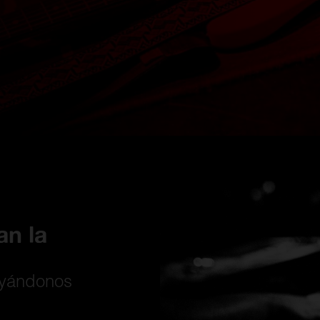
an la
oyándonos