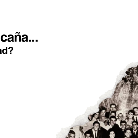
SOTROS
INCONFORMISTAS
IMPACTO POSITIVO
caña...
ad?
imientos de Padr
Uns pican e outros non