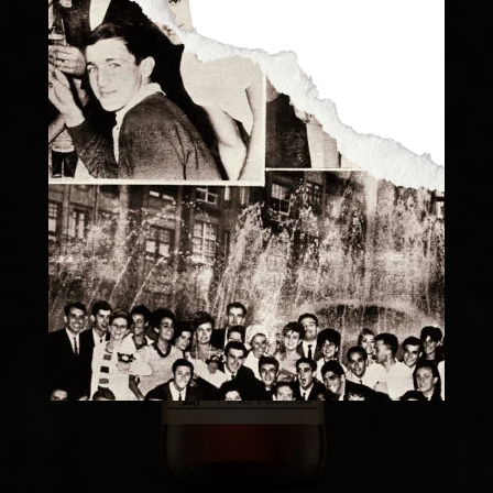
Consejos Cerveceros
Servicio Perfecto
Historia
Actualidad
Materias Primas
Estilos de Cerveza
Elaboración
Maridaje
BEER MASTER