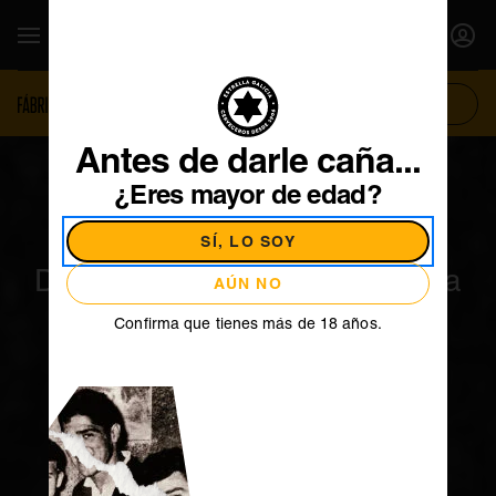
SE ABR
Mostrar / Ocultar Navegación
INICI
TIENDA
EL CONCEPTO
MANIFIESTO
SE AB
Antes de darle caña...
¿Eres mayor de edad?
Naranja Valencia Late
SÍ, LO SOY
De la terriña con lo mejor de la
AÚN NO
terreta
PRODUCTO
Confirma que tienes más de 18 años.
NOSOTROS
FÁBRICA DE
CERVEZAS
Desde 1906
Actualidad
Manifiesto
Contacto
AMANTES
Estrella Galicia TV
CERVECEROS