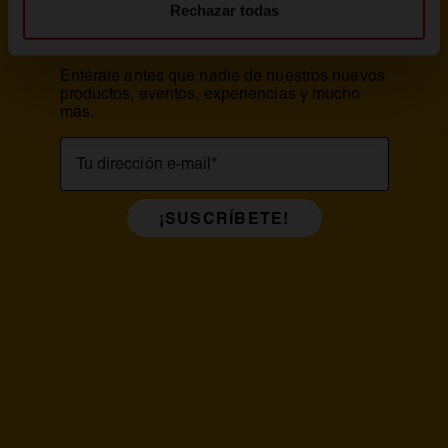
Rechazar todas
tanto de todo?
Entérate antes que nadie de nuestros nuevos
productos, eventos, experiencias y mucho
más.
Tu dirección e-mail
*
¡SUSCRÍBETE!