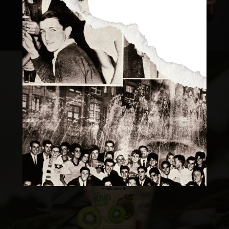
Consejos Cerveceros
Servicio Perfecto
Historia
Actualidad
Materias Primas
Estilos de Cerveza
Elaboración
Maridaje
BEER MASTER