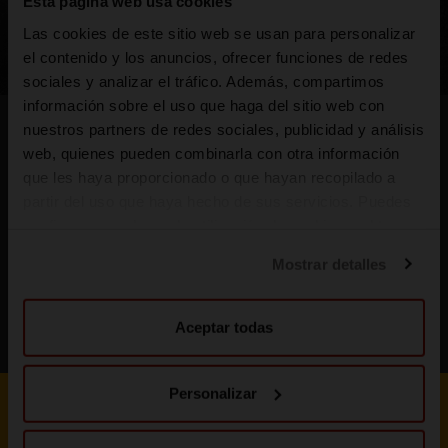
Esta página web usa cookies
20
21
Las cookies de este sitio web se usan para personalizar
SABER MÁS
el contenido y los anuncios, ofrecer funciones de redes
sociales y analizar el tráfico. Además, compartimos
información sobre el uso que haga del sitio web con
nuestros partners de redes sociales, publicidad y análisis
web, quienes pueden combinarla con otra información
que les haya proporcionado o que hayan recopilado a
¿Te interesa el mundo de la
partir del uso que haya hecho de sus servicios. Puedes
cerveza?
configurar o rechazar la utilización de cookies u obtener
más información pulsando en “Personalizar”. Puedes
Si estás interesado, te recomendamos que
Mostrar detalles
visites las últimas noticias sobre el mundo
obtener más información en nuestra
Política de cookies
.
cervecero.
Aceptar todas
ESTOY INTERESADO
Personalizar
¿Te gusta estar al