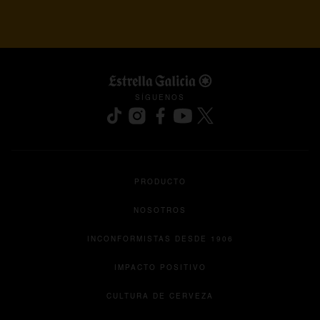
SÍGUENOS
se abre en una pestaña nueva
se abre en una pestaña nueva
se abre en una pestaña nueva
se abre en una pestaña nu
se abre en una pesta
PRODUCTO
NOSOTROS
INCONFORMISTAS DESDE 1906
IMPACTO POSITIVO
CULTURA DE CERVEZA