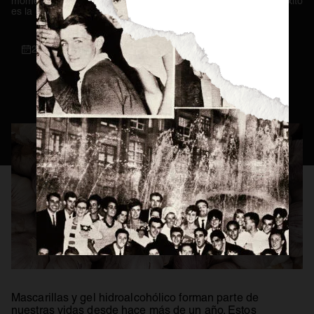
momento la medida con la que se ha conseguido un mayor éxito
es la distancia social.
Consejos Cerveceros
Servicio Perfecto
21 / 05 / 2021
Historia
Actualidad
Materias Primas
Estilos de Cerveza
Elaboración
Maridaje
BEER MASTER
Mascarillas y gel hidroalcohólico forman parte de
nuestras vidas desde hace más de un año. Estos