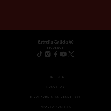
SÍGUENOS
se abre en una pestaña nueva
se abre en una pestaña nueva
se abre en una pestaña nueva
se abre en una pestaña nu
se abre en una pesta
PRODUCTO
NOSOTROS
INCONFORMISTAS DESDE 1906
IMPACTO POSITIVO