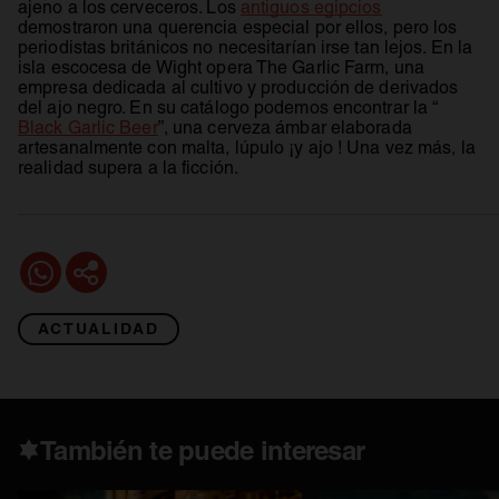
ajeno a los cerveceros. Los
antiguos egipcios
demostraron una querencia especial por ellos, pero los
periodistas británicos no necesitarían irse tan lejos. En la
isla escocesa de Wight opera The Garlic Farm, una
empresa dedicada al cultivo y producción de derivados
del ajo negro. En su catálogo podemos encontrar la “
se abre en una pestaña nueva
Black Garlic Beer
”, una cerveza ámbar elaborada
artesanalmente con malta, lúpulo ¡y ajo ! Una vez más, la
realidad supera a la ficción.
ACTUALIDAD
También te puede interesar