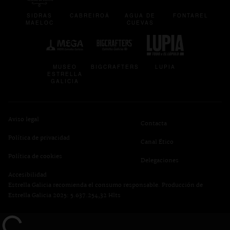
SIDRAS
CABREIROÁ
AGUA DE
FONTAREL
MAELOC
CUEVAS
se abre en una pestaña nueva
se abre en una pestaña nueva
se abre en una p
MUSEO
BIGCRAFTERS
LUPIA
ESTRELLA
GALICIA
Aviso legal
Contacta
Política de privacidad
se abre en una pest
Canal Ético
se abre en una pestaña nueva
Política de cookies
Delegaciones
Accesibilidad
Estrella Galicia recomienda el consumo responsable. Producción de
Estrella Galicia 2025: 5.637.254,32 Hlts