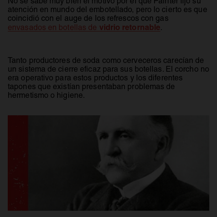
No se sabe muy bien el motivo por el que Painter fijó su
atención en mundo del embotellado, pero lo cierto es que
coincidió con el auge de los refrescos con gas
se abre en una 
vidrio retornable
envasados en botellas de
.
Tanto productores de soda como cerveceros carecían de
un sistema de cierre eficaz para sus botellas. El corcho no
era operativo para estos productos y los diferentes
tapones que existían presentaban problemas de
hermetismo o higiene.