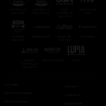
ESTRELLA
ESTRELLA
SON
CERVEZAS
GALICIA
GALICIA 00
ESTRELLA
1906
GALICIA
se abre en una pestaña nueva
se abre en una pestaña nueva
se abre en una pestaña
se abre en
SIDRAS
CABREIROÁ
AGUA DE
FONTAREL
MAELOC
CUEVAS
se abre en una pestaña nueva
se abre en una pestaña nueva
se abre en una p
MUSEO
BIGCRAFTERS
LUPIA
ESTRELLA
GALICIA
Aviso legal
Contacta
Política de privacidad
se abre en una pest
Canal Ético
se abre en una pestaña nueva
Política de cookies
Delegaciones