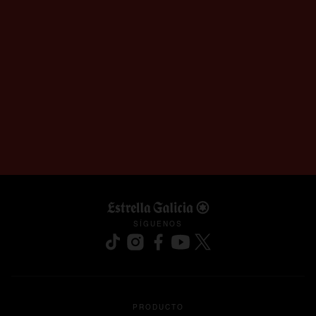
SÍGUENOS
se abre en una pestaña nueva
se abre en una pestaña nueva
se abre en una pestaña nueva
se abre en una pestaña nu
se abre en una pesta
PRODUCTO