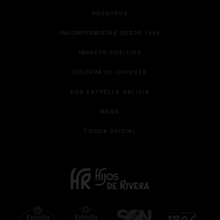
NOSOTROS
INCONFORMISTAS DESDE 1906
IMPACTO POSITIVO
CULTURA DE CERVEZA
se abre en una pesta
SON ESTRELLA GALICIA
se abre en una pestaña nueva
MEGA
se abre en una pestaña 
TIENDA OFICIAL
se abre en una pestaña nueva
se abre en una pestaña
se abre en