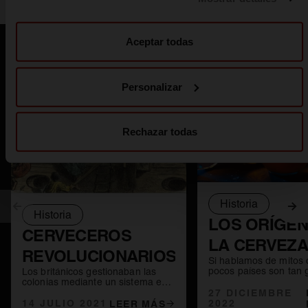
más información en nuestra
Política de cookies
.
Aceptar todas
También te puede interesar
Personalizar
Rechazar todas
Historia
Anterior
Sig
Historia
LOS ORÍGEN
CERVECEROS
LA CERVEZA
REVOLUCIONARIOS
Si hablamos de mitos 
NAVIDAD Y 
pocos países son tan
Los británicos gestionaban las
en ellos como Bélgica.
colonias mediante un sistema en
TRADICIÓN
cerveceros de ese paí
27 DICIEMBRE
el que el beneficio que se obtenía
dotar a sus productos
2022
en ellas debía ser destinado a la
14 JULIO 2021
CHRISTMAS
LEER MÁS