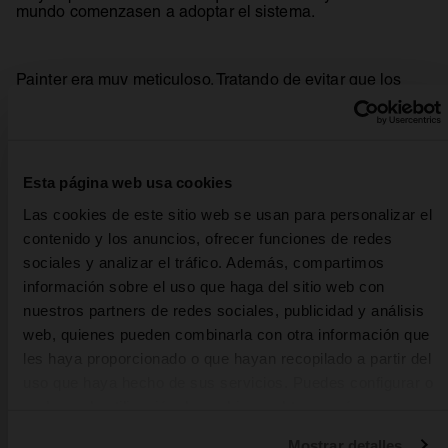
mundo comenzasen a adoptar el sistema.
Painter era muy meticuloso. Tratando de evitar que los
consumidores perdiesen piezas dentales al extraer “la
chapa” creó un abridor. Ejerciendo una ligera palanca con
esta herramienta, el tapón se extraía limpiamente.
Esta página web usa cookies
Cuando Painter falleció, en 1906, su empresa tenía
Las cookies de este sitio web se usan para personalizar el
fábricas en Estados Unidos, Europa, Asia y Sudamérica.
Crown Cork and
contenido y los anuncios, ofrecer funciones de redes
A principios de la década de 1930 la
Seal
era la responsable de tapar más de la mitad de las
sociales y analizar el tráfico. Además, compartimos
botellas del planeta.
información sobre el uso que haga del sitio web con
nuestros partners de redes sociales, publicidad y análisis
web, quienes pueden combinarla con otra información que
les haya proporcionado o que hayan recopilado a partir del
uso que haya hecho de sus servicios. Puedes configurar o
rechazar la utilización de cookies u obtener más
HISTORIA
información pulsando en “Personalizar”. Puedes obtener
Mostrar detalles