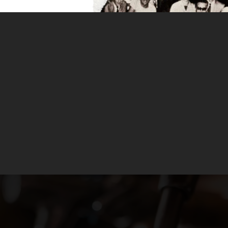
micos de principios del siglo XIX veremos que la
 Ruhr era escasa. Nada indicaba que medio siglo más
bre todo Dortmund, se convertirían en el centro
 la población de la zona se dedicaba a la agricultura y
rtancia solamente en el área montañosa del sur.
icos de principios del siglo XIX veremos que la activid
ás adelante, ciudades como Essen, Duisburg y sobre t