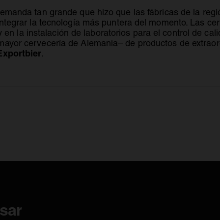
demanda tan grande que hizo que las fábricas de la regi
integrar la tecnología más puntera del momento. Las cer
e abre en una pestaña nueva
 en la instalación de laboratorios para el control de ca
mayor cervecería de Alemania– de productos de extraord
Exportbier
.
sar