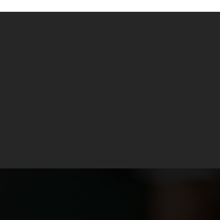
Si analizamos los datos demográficos y econó
actividad industrial en la región alemana del
adelante, ciudades como Essen, Duisburg y so
industrial de Europa. Hasta 1850 la mayoría de
el pastoreo, teniendo la minería algo de impo
02 / 03 / 2023
Si analizamos los datos demográficos y económ
era escasa. Nada indicaba que medio siglo m