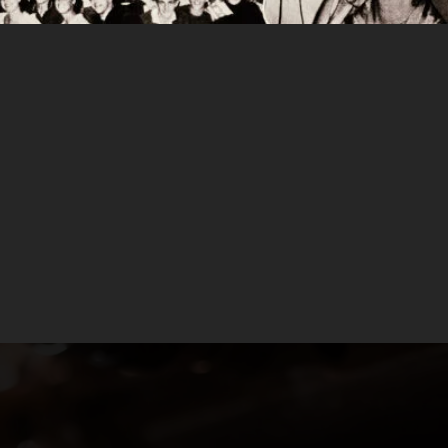
ad industrial en la región alemana del Ruhr
Dortmund
odo
, se convertirían en el centro