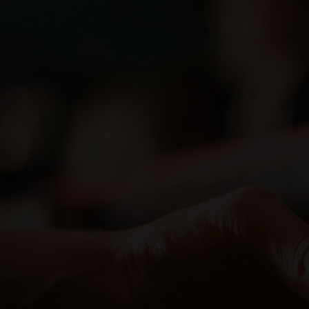
industrial de Europa. Hasta 1850 la mayoría de
importancia solamente en el área montañosa d
La considerable autonomía de las regiones, la 
Revolución Industrial
impedido que la
fructi
especialmente a partir de 1871. El país abrazó 
abundante de combustibles de calidad. Para sa
reveló como una fuente de carbón y metal de 
Como atestiguan los estudios, el Ruhr no sól
dependían de ese carbón, el coque metalúrgico,
miles trabajadores de todo el continente. Tr
Dortmun
Para muchos, la configuración de la
de los cerveceros. Una muestra de los esfuerzo
mercado propio. Probablemente sea así, ya qu
europeo.