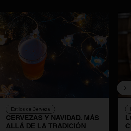
Sig
Estilos de Cerveza
CERVEZAS Y NAVIDAD. MÁS
L
ALLÁ DE LA TRADICIÓN
C