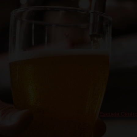
 la población de la zona se dedicaba a la agricultura y 
el sur.
falta de unidad política y económica y ciertas dificulta
ficase en Alemania. La situación cambió drásticamente 
como pocos la ciencia, la tecnología y su aplicación ind
tisfacer esa demanda energética se recurrió a la otrora
excelente calidad.
o creció en importancia para Alemania, sino para toda 
 el hierro y el acero. A la sombra de las minas floreció
abajadores de una industria pesada que reclamaban una 
der Lager
como uno de los estilos de la
Escuela Centr
s de los fabricantes locales para hacer frente a lo que
e el despegue económico del Ruhr coincidió con la expan