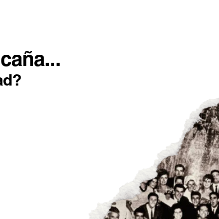
SOTROS
INCONFORMISTAS
IMPACTO POSITIVO
caña...
ad?
OS: NACIMIENTO
MUNDER LAGER