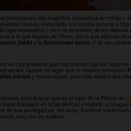
ad bohemia era una magnífica compañera en minas y alt
estas locales, elaboradas con maltas oscuras y trigo. 
a Liga Hanseática— pero la dimensión de las fábricas 
rse a lo que llegaba de Pilsen, por lo que algunos de e
auerei (DAB)
Dortmunder Union
y la
. Y de las calder
a es muy probable que nos cuenten que los orígenes de
F
a cervecera. Quizás os digan que el maestro cervecero
elles bávara
y menos lúpulo, pero más alcohol que una 
rtmund, pero al igual que en el caso de la Pilsner de
Jo
abía trabajado en otras fábricas y visitado a colegas en
r de esa envergadura. Sin duda, Brinkhoff había hecho 
 local, muy rica en sulfatos.