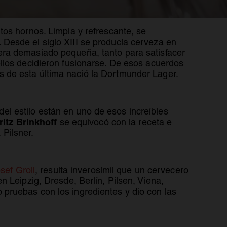
os hornos. Limpia y refrescante, se
Desde el siglo XIII se producía cerveza en
era demasiado pequeña, tanto para satisfacer
llos decidieron fusionarse. De esos acuerdos
as de esta última nació la Dortmunder Lager.
l estilo están en uno de esos increíbles
ritz Brinkhoff
se equivocó con la receta e
Pilsner.
se abre en una pestaña nueva
sef Groll
, resulta inverosímil que un cervecero
 Leipzig, Dresde, Berlín, Pilsen, Viena,
pruebas con los ingredientes y dio con las