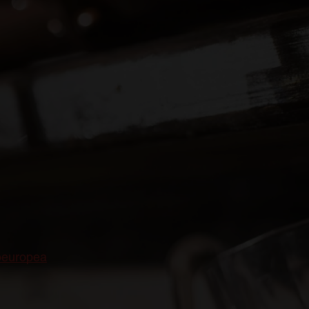
el pastoreo, teniendo la minería algo de
das geográficas para el comercio habían
en la segunda mitad del XIX y muy
ustrial, lo que requirió un suministro
 infra explotada cuenca del Ruhr, que se
Europa. Especialmente sus países vecinos
 toda una industria que atrajo a cientos de
cerveza sabrosa y sobre todo refrescante.
oeuropea
es un ejemplo más de la resiliencia
 llega de fuera y conservar su espacio en el
sión de la Pilsner por todo el continente