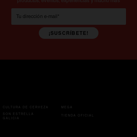
productos, eventos, experiencias y mucho más
Tu dirección e-mail
*
¡SUSCRÍBETE!
se abre en una pestaña nueva
CULTURA DE CERVEZA
MEGA
SON ESTRELLA
se abre en una pest
TIENDA OFICIAL
se abre en una pestaña nueva
GALICIA