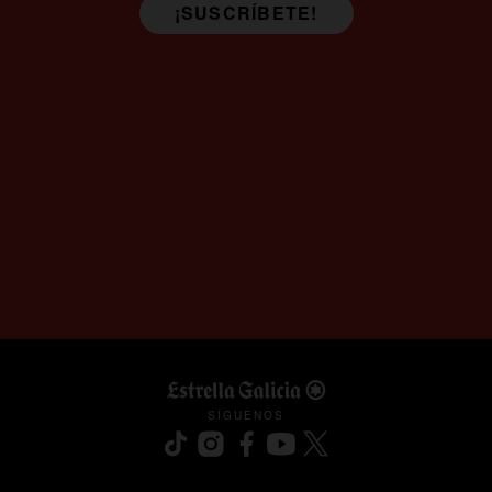
¡SUSCRÍBETE!
SÍGUENOS
se abre en una pestaña nueva
se abre en una pestaña nueva
se abre en una pestaña nueva
se abre en una pestaña nu
se abre en una pesta