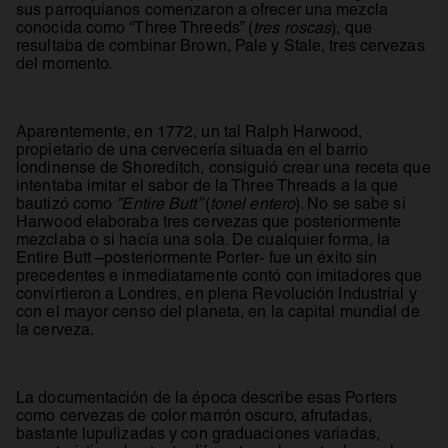
sus parroquianos comenzaron a ofrecer una mezcla
conocida como “Three Threeds” (
tres roscas
), que
resultaba de combinar Brown, Pale y Stale, tres cervezas
del momento.
Aparentemente, en 1772, un tal Ralph Harwood,
propietario de una cervecería situada en el barrio
londinense de Shoreditch, consiguió crear una receta que
intentaba imitar el sabor de la Three Threads a la que
bautizó como
”Entire Butt”
(
tonel entero
). No se sabe si
Harwood elaboraba tres cervezas que posteriormente
mezclaba o si hacía una sola. De cualquier forma, la
Entire Butt –posteriormente Porter- fue un éxito sin
precedentes e inmediatamente contó con imitadores que
convirtieron a Londres, en plena Revolución Industrial y
con el mayor censo del planeta, en la capital mundial de
la cerveza.
La documentación de la época describe esas Porters
como cervezas de color marrón oscuro, afrutadas,
bastante lupulizadas y con graduaciones variadas,