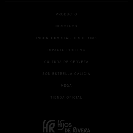
PRODUCTO
NOSOTROS
INCONFORMISTAS DESDE 1906
IMPACTO POSITIVO
CULTURA DE CERVEZA
se abre en una pesta
SON ESTRELLA GALICIA
se abre en una pestaña nueva
MEGA
se abre en una pestaña 
TIENDA OFICIAL