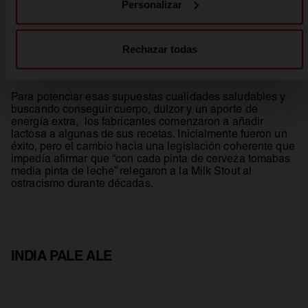
muy especialmente en mujeres que acababan de dar a
Personalizar
luz. Y es que en una época con menos consideración
sobre los efectos nocivos del alcohol se recomendaba a
las mujeres lactantes consumir varias pintas de cerveza
Rechazar todas
negra al día.
Para potenciar esas supuestas cualidades saludables y
buscando conseguir cuerpo, dulzor y un aporte de
energía extra, los fabricantes comenzaron a añadir
lactosa a algunas de sus recetas. Inicialmente fueron un
éxito, pero el cambio hacia una legislación coherente que
impedía afirmar que “con cada pinta de cerveza tomabas
media pinta de leche” relegaron a la Milk Stout al
ostracismo durante décadas.
INDIA PALE ALE