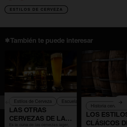
ESTILOS DE CERVEZA
También te puede interesar
Estilos de Cerveza
Escuela Centroeuropea
Cer
Anterior
Sig
Historia cervecer
LAS OTRAS
LOS ESTILO
CERVEZAS DE LA
CLÁSICOS D
Es la cuna de las cervezas lager,
ESCUELA