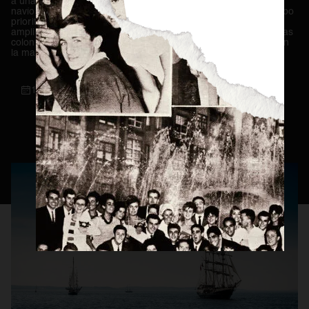
a una parte muy importante de la población. Tripulaciones de
navíos, trabajadores de astilleros y estibadores fueron un grupo
prioritario para los fabricantes de cerveza, pero su público se
Consejos Cerveceros
amplió exponencialmente cuando se establecieron las primeras
Servicio Perfecto
colonias y la Compañía de las Indias Orientales se convirtió en
la mayor empresa del planeta.
Historia
Actualidad
Materias Primas
12 / 05 / 2021
Estilos de Cerveza
Elaboración
Maridaje
BEER MASTER