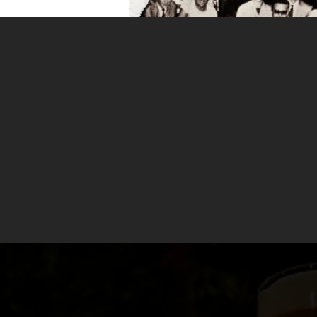
QUE LAGER
scuela Centroeuropea es mucho más que eso. Aúna la
eca, Austria y Polonia, donde el desarrollo de recetas
ner (el estilo más consumido en el mundo) hasta
y nos damos un paseo por estos otros estilos.
tra
cuela Centroeuropea es mucho más que eso. Aúna la
o de recetas fue muy rico y variado, desde la popular P