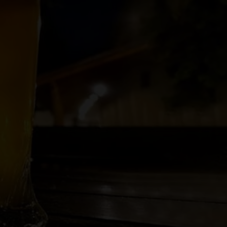
.
la también cuenta con especialidades de
ortancia del trigo es tal que las cervezas
e la región que no cuente con