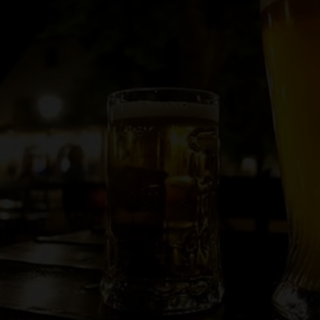
Hoy nos damos un paseo por estos otros estilos
les.
riedades, es la “familia” más numerosa. Pero esta escue
la enriquecen y la cohesionan.
a de los cerveceros de la Escuela Centroeuropea, la imp
ecialidad. Hoy en día es inimaginable una cervecera d