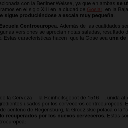
se u
lacionada con la Berliner Weisse, ya que en ambas
se abre en
ramos en el siglo XIII en la ciudad de
Goslar
, en la Ba
re en una pestaña nueva
de sigue produciéndose a escala muy pequeña
.
a Escuela Centroeurop
ea. Además de las cualidades se
 algunas versiones se aprecian notas saladas, resultado 
una de 
io. Estas características hacen que la Gose sea
 abre en una pestaña nueva
de la Cerveza —la Reinheitsgebot de 1516—, unida al éxi
ingredientes usados por los cerveceros centroeuropeos.
e centeno de Regensburg, la Grodziskie polaca o la “c
ndo recuperados por los nuevos cerveceros.
Estas son
troeuropea: