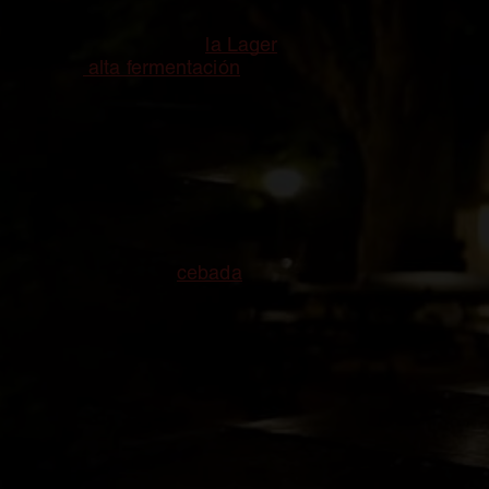
hasta cervezas de trigo o variedades regiona
Es cierto que
la Lager
, con sus diferentes va
alta fermentación
y productos regionales que 
LAS CERVEZAS DE TRIGO
Aunque la
cebada
es el cereal por antonomasi
elaboradas con él son mucho más que una esp
alguna Weissbier en su portafolio.