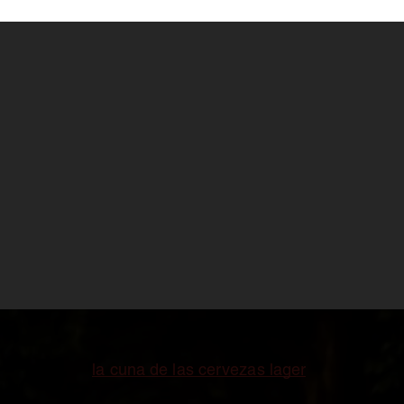
MUCHO MÁS 
Es la cuna de las cervezas lager, pero la E
tradición cervecera de Alemania, República Ch
fue muy rico y variado, desde la popular Pils
cervezas de trigo o variedades regionales. Ho
05 / 10 / 2020
Es
la cuna de las cervezas lager
, pero la Es
Checa, Austria y Polonia
, donde el desarroll