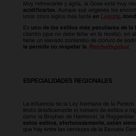
Muy refrescante y agria, la Gose está muy re
acidificarlas
. Aunque sus orígenes los encont
se ab
en
Leipzig
, don
unos cinco siglos más tarde
uno de los estilos más peculiares de l
Es
cilantro (que no debe faltar en la receta), en
tiene un elevado contenido de cloruro de sod
se
le permite no respetar la
Reinheitsgebot
.
ESPECIALIDADES REGIONALES
La influencia de la Ley Alemana de la Pureza 
limitó drásticamente el número de estilos e 
como la Broyhan de Hannover, la Roggenbier d
estos estilos, afortunadamente, están sie
que hay entre las cervezas de la Escuela Cen