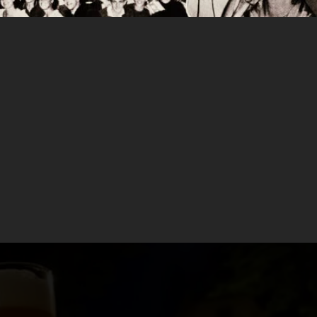
dición cervecera de Alemania, República
ilsner (el estilo más consumido en el mundo)