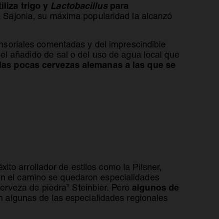
tiliza trigo y
Lactobacillus
para
 una pestaña nueva
ja Sajonia, su máxima popularidad la alcanzó
nsoriales comentadas y del imprescindible
del añadido de sal o del uso de agua local que
las pocas cervezas alemanas a las que se
to arrollador de estilos como la Pilsner,
 En el camino se quedaron especialidades
algunos de
erveza de piedra” Steinbier. Pero
 algunas de las especialidades regionales