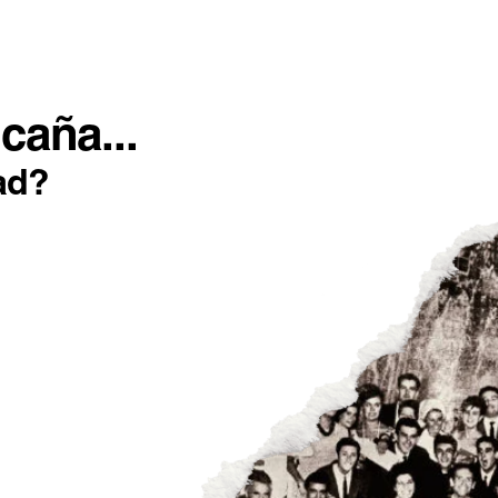
SOTROS
INCONFORMISTAS
IMPACTO POSITIVO
caña...
ad?
ERVEZAS DE LA
NTROEUROPEA,