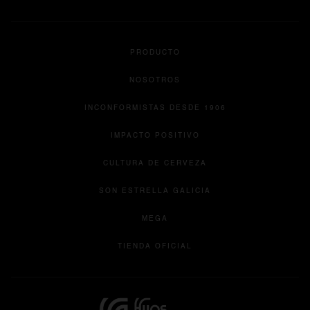
se abre en una pestaña nueva
se abre en una pestaña nueva
se abre en una pestaña nueva
se abre en una pestaña nu
se abre en una pesta
PRODUCTO
NOSOTROS
INCONFORMISTAS DESDE 1906
IMPACTO POSITIVO
CULTURA DE CERVEZA
se abre en una pesta
SON ESTRELLA GALICIA
se abre en una pestaña nueva
MEGA
se abre en una pestaña 
TIENDA OFICIAL