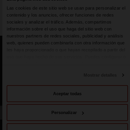
Las cookies de este sitio web se usan para personalizar el
contenido y los anuncios, ofrecer funciones de redes
SERVICIO PERFECTO
sociales y analizar el tráfico. Además, compartimos
información sobre el uso que haga del sitio web con
nuestros partners de redes sociales, publicidad y análisis
web, quienes pueden combinarla con otra información que
También te puede interesar
les haya proporcionado o que hayan recopilado a partir del
uso que haya hecho de sus servicios. Puedes configurar o
rechazar la utilización de cookies u obtener más
información pulsando en “Personalizar”. Puedes obtener
Mostrar detalles
más información en nuestra
Política de cookies
.
Aceptar todas
Personalizar
Anterior
Sig
Servicio Perfecto
Servicio Perfecto
EL CAMARERO EN
SIETE CONS