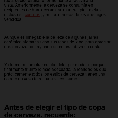
rubia debió resultar enormemente atractiva a la
vista. Anteriormente la cerveza se consumía en
recipientes de barro, cerámica, madera, piel, metal e
se abre en una pestaña nueva
incluso en
cuernos
¡y en los cráneos de los enemigos
vencidos!
Aunque es innegable la belleza de algunas jarras
cerámica alemanas con sus tapas de zinc, para apreciar
una cerveza no hay nada como una pieza de cristal.
Ya fuese por ampliar su clientela, por moda, o porque
finalmente triunfó lo más adecuado, la realidad es que
prácticamente todos los estilos de cerveza tienen una
copa o un vaso ideal para su consumo.
Antes de elegir el tipo de copa
de cerveza, recuerda: