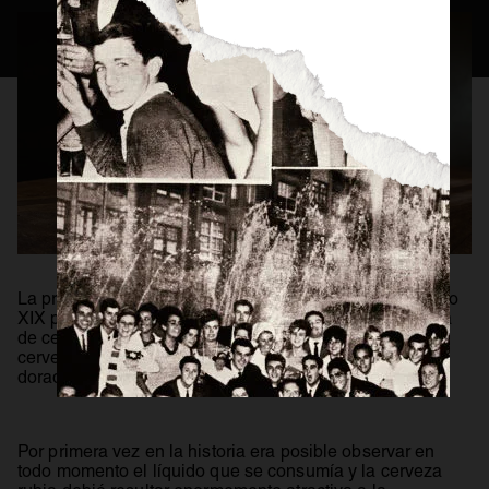
Consejos Cerveceros
Servicio Perfecto
Historia
Actualidad
Materias Primas
Estilos de Cerveza
Elaboración
Maridaje
BEER MASTER
La producción industrial de envases de vidrio en el siglo
XIX permitió la comercialización, entre ellos, de la copa
de cerveza. Este hecho coincidió con el auge de la
cerveza
Pilsner
, una cerveza de gusto limpio, tonos
dorados y un buen filtrado.
Por primera vez en la historia era posible observar en
todo momento el líquido que se consumía y la cerveza