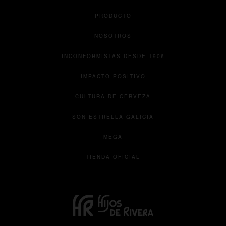
PRODUCTO
NOSOTROS
INCONFORMISTAS DESDE 1906
IMPACTO POSITIVO
CULTURA DE CERVEZA
se abre en una pesta
SON ESTRELLA GALICIA
se abre en una pestaña nueva
MEGA
se abre en una pestaña 
TIENDA OFICIAL