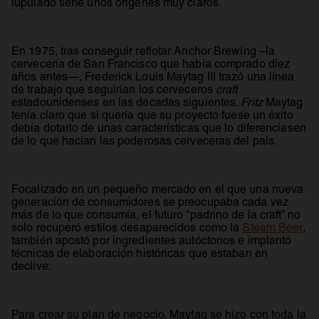
lupulado tiene unos orígenes muy claros.
En 1975, tras conseguir reflotar Anchor Brewing –la
cervecería de San Francisco que había comprado diez
años antes—, Frederick Louis Maytag III trazó una línea
de trabajo que seguirían los cerveceros
craft
estadounidenses en las décadas siguientes.
Fritz
Maytag
tenía claro que si quería que su proyecto fuese un éxito
debía dotarlo de unas características que lo diferenciasen
de lo que hacían las poderosas cerveceras del país.
Focalizado en un pequeño mercado en el que una nueva
generación de consumidores se preocupaba cada vez
más de lo que consumía, el futuro “padrino de la craft” no
se 
solo recuperó estilos desaparecidos como la
Steam Beer
,
también apostó por ingredientes autóctonos e implantó
técnicas de elaboración históricas que estaban en
declive.
Para crear su plan de negocio, Maytag se hizo con toda la