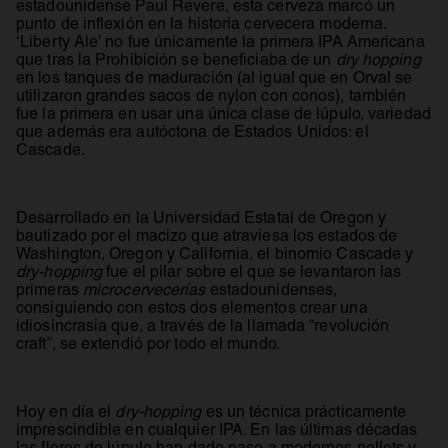
estadounidense Paul Revere, esta cerveza marcó un
punto de inflexión en la historia cervecera moderna.
‘Liberty Ale’ no fue únicamente la primera IPA Americana
que tras la Prohibición se beneficiaba de un
dry hopping
en los tanques de maduración (al igual que en Orval se
utilizaron grandes sacos de nylon con conos), también
fue la primera en usar una única clase de lúpulo, variedad
que además era autóctona de Estados Unidos: el
Cascade.
Desarrollado en la Universidad Estatal de Oregon y
bautizado por el macizo que atraviesa los estados de
Washington, Oregon y California, el binomio Cascade y
dry-hopping
fue el pilar sobre el que se levantaron las
primeras
microcervecerías
estadounidenses,
consiguiendo con estos dos elementos crear una
idiosincrasia que, a través de la llamada “revolución
craft”, se extendió por todo el mundo.
Hoy en día el
dry-hopping
es un técnica prácticamente
imprescindible en cualquier IPA. En las últimas décadas
las flores de lúpulo han dado paso a modernos pellets y