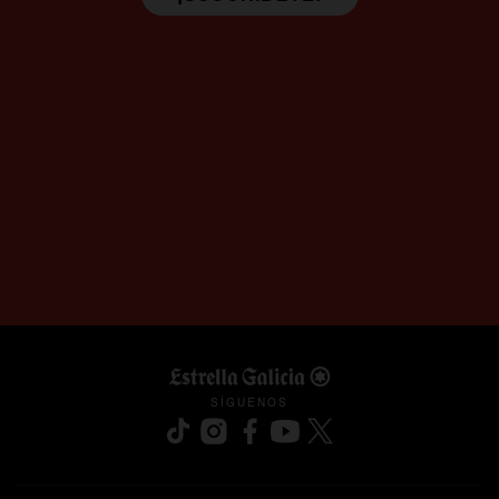
SÍGUENOS
se abre en una pestaña nueva
se abre en una pestaña nueva
se abre en una pestaña nueva
se abre en una pestaña nu
se abre en una pesta