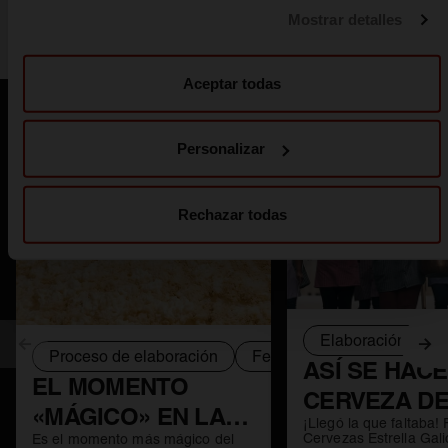
información pulsando en “Personalizar”. Puedes obtener
ELABORACIÓN
Mostrar detalles
más información en nuestra
Política de cookies
.
Aceptar todas
También te puede interesar
Personalizar
Rechazar todas
Elaboración de C
Anterior
Sig
Proceso de elaboración
Fermentación
Levadur
ASÍ SE HAC
EL MOMENTO
CERVEZA D
«MÁGICO» EN LA
¡Llegó la que faltaba!
PULPO Á FE
Cervezas Estrella Gali
Es el momento más mágico del
ELABORACIÓN DE