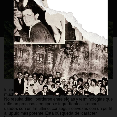
Consejos Cerveceros
Servicio Perfecto
Historia
Actualidad
Materias Primas
Estilos de Cerveza
Elaboración
Maridaje
BEER MASTER
Incluso para el aficionado más avezado, las etiquetas de
muchas de las actuales
IPA
s pueden ser un galimatías.
No resulta difícil perderse entre siglas y terminologías que
reflejan procesos, equipos e ingredientes, siempre
usados con un fin último: conseguir cervezas con un perfil
a lúpulo más potente. Esta búsqueda del carácter