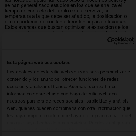
se han generalizado estudios en los que se analiza el
tiempo de contacto del lúpulo con la cerveza, la
temperatura a la que debe ser añadido, la dosificación o
el comportamiento con las diferentes cepas de levadura.
Estos avances que buscan optimizar la extracción de los
componentes esenciales de la planta también han tenido
una aplicación práctica en el equipo usado por los
cerveceros.
Esta página web usa cookies
La geometría del fermentador ha recibido un análisis muy
pormenorizado e instrumentos de nombres tan
Las cookies de este sitio web se usan para personalizar el
rimbombantes como “Hop Cannon”, “Hop Rocket” o “Hop
contenido y los anuncios, ofrecer funciones de redes
Torpedo” se han generalizado en las modernas
craft
breweries
. Es evidente que un “cañón” o un “torpedo”
sociales y analizar el tráfico. Además, compartimos
siempre quedan mejor en una etiqueta que un austero
información sobre el uso que haga del sitio web con
saco de nylon.
nuestros partners de redes sociales, publicidad y análisis
web, quienes pueden combinarla con otra información que
les haya proporcionado o que hayan recopilado a partir del
uso que haya hecho de sus servicios. Puedes configurar o
rechazar la utilización de cookies u obtener más