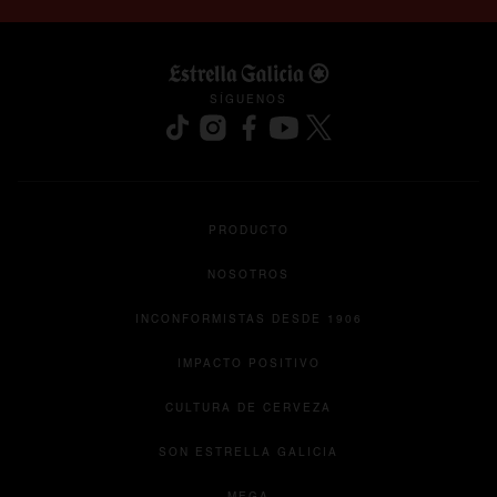
SÍGUENOS
se abre en una pestaña nueva
se abre en una pestaña nueva
se abre en una pestaña nueva
se abre en una pestaña nu
se abre en una pesta
PRODUCTO
NOSOTROS
INCONFORMISTAS DESDE 1906
IMPACTO POSITIVO
CULTURA DE CERVEZA
se abre en una pesta
SON ESTRELLA GALICIA
se abre en una pestaña nueva
MEGA