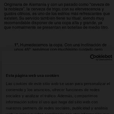
Originaria de Alemania y con un pasado como “ceveza de
la nobleza”, la cerveza de trigo, con su efervescencia y
gustos cítricos, es uno de los estilos más refrescantes que
existen. Su servicio también tiene su ritual, siendo muy
recomendable disponer de una copa alta y grande, ya
que normalmente se presentan en botellas de medio litro.
1º.
Humedecemos la copa. Con una inclinación de
unos 45º, servimos con muchísimo cuidado pero
con decisión hasta que tengamos la copa llena en
4/5 partes. No debemos preocuparnos por no haber
hecho espuma.
Esta página web usa cookies
2º.
Humedecemos la copa. Con una inclinación de
Las cookies de este sitio web se usan para personalizar el
unos 45º, servimos con muchísimo cuidado pero
contenido y los anuncios, ofrecer funciones de redes
con decisión hasta que tengamos la copa llena en
4/5 partes. No debemos preocuparnos por no haber
sociales y analizar el tráfico. Además, compartimos
hecho espuma.
información sobre el uso que haga del sitio web con
nuestros partners de redes sociales, publicidad y análisis
web, quienes pueden combinarla con otra información que