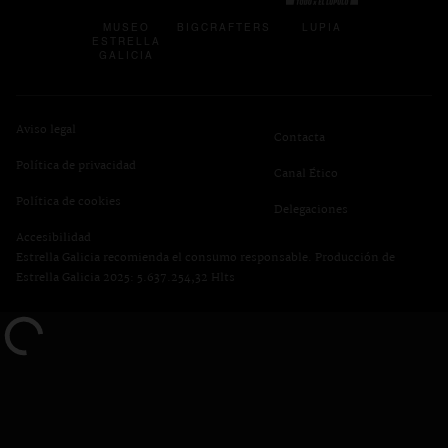
MUSEO
BIGCRAFTERS
LUPIA
ESTRELLA
GALICIA
Aviso legal
Contacta
Política de privacidad
se abre en una pest
Canal Ético
se abre en una pestaña nueva
Política de cookies
Delegaciones
Accesibilidad
Estrella Galicia recomienda el consumo responsable. Producción de
Estrella Galicia 2025: 5.637.254,32 Hlts