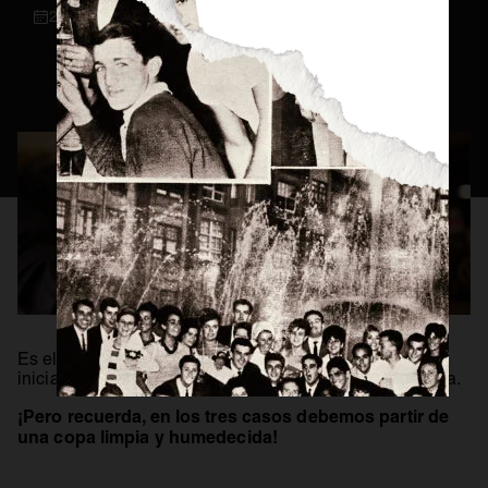
23 / 05 / 2020
Consejos Cerveceros
Servicio Perfecto
Historia
Actualidad
Materias Primas
Estilos de Cerveza
Elaboración
Maridaje
BEER MASTER
Es el momento de aprender a servir la cerveza. Como
iniciación, veremos el servicio de tres clases de cerveza.
¡Pero recuerda, en los tres casos debemos partir de
una copa limpia y humedecida!