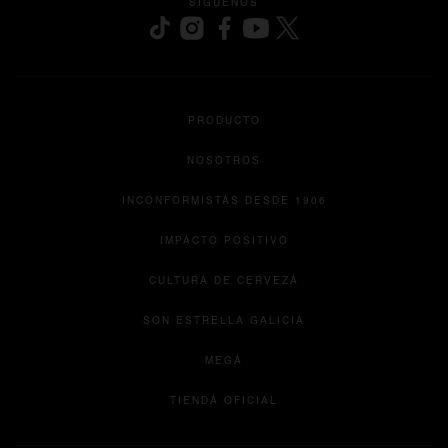
SÍGUENOS
se abre en una pestaña nueva
se abre en una pestaña nueva
se abre en una pestaña nueva
se abre en una pestaña nu
se abre en una pesta
PRODUCTO
NOSOTROS
INCONFORMISTAS DESDE 1906
IMPACTO POSITIVO
CULTURA DE CERVEZA
se abre en una pesta
SON ESTRELLA GALICIA
se abre en una pestaña nueva
MEGA
se abre en una pestaña 
TIENDA OFICIAL