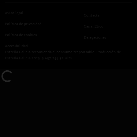
Aviso legal
Contacta
Política de privacidad
se abre en una pest
Canal Ético
se abre en una pestaña nueva
Política de cookies
Delegaciones
Accesibilidad
Estrella Galicia recomienda el consumo responsable. Producción de
Estrella Galicia 2025: 5.637.254,32 Hlts