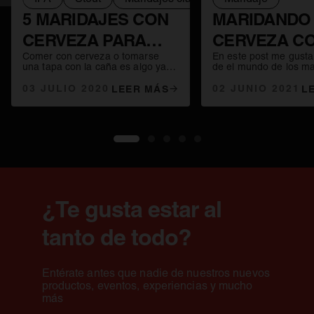
5 MARIDAJES CON
MARIDANDO
CERVEZA PARA
CERVEZA C
Comer con cerveza o tomarse
En este post me gusta
VIAJAR POR LAS
AHUMADOS
una tapa con la caña es algo ya
de el mundo de los ma
muy habitual. Pero si somos
ahumados. Son marid
TRADICIONES
capaces de elegir la combinación
03 JULIO 2020
intensos, cargados de
02 JUNIO 2021
LEER MÁS
L
perfecta entre cerveza y comida,
los que vamos a descub
GASTRONÓMICAS
la experiencia sensorial puede ser
de cervezas que aport
realmente sorprendente.
añadido a la combinac
Y CERVECERAS
1
2
3
4
5
¿Te gusta estar al
tanto de todo?
Entérate antes que nadie de nuestros nuevos
productos, eventos, experiencias y mucho
más