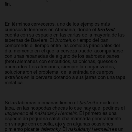
fin.
En términos cerveceros, uno de los ejemplos más
brotzeit
curiosos lo tenemos en Alemania, donde el
cuenta con su espacio en las cartas de la mayoría de las
tabernas de Baviera. El
brotzeit
, o tiempo del pan,
comprende el tiempo entre las comidas principales del
día, momento en el que la cerveza puede acompañarse
con unas rebanadas de alguno de los sabrosos panes
(brot) alemanes con embutidos, salchichas, quesos o
ahumados. Los alemanes, siempre tan organizados,
solucionaron el problema de la entrada de cuerpos
extraños en la cerveza dotando a sus jarras con una tapa
metálica.
Si las tabernas alemanas tienen el
brotzeit
a modo de
tapa, en las hospodas checas lo que hay que pedir es el
utopenec
o el
nakládaný Hermelín
. El primero es una
especie de pequeña salchicha marinada generalmente
en vinagre con cebolla, ajo y en algunas ocasiones
pimiento picante
feferonky
. El
nakládaný Hermelín
es un