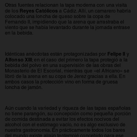
Otras fuentes relacionan la tapa moderna con una visita
Reyes Católicos
de los
a Cádiz. Allí, un camarero habría
colocado una loncha de queso sobre la copa de
Fernando II, impidiendo que la arena que arrastraba el
viento que se había levantado durante la jornada entrase
en la bebida.
Felipe II
Idénticas anécdotas están protagonizadas por
y
Alfonso XIII
; en el caso del primero la tapa protegió a la
bebida del polvo en una supervisión de las obras del
Monasterio de El Escorial, mientras que «el Africano» se
libró de la arena en su copa de Jerez gracias a ella. En
ambos casos la protección vino en forma de gruesa
loncha de jamón.
Aún cuando la variedad y riqueza de las tapas españolas
no tiene parangón, su concepción como pequeña porción
de comida destinada a evitar los efectos nocivos del
alcohol con el estómago vacío, no es algo exclusivo de
nuestra gastronomía. En prácticamente todos los bares
del mundo existe algún tentempié concebido para ese