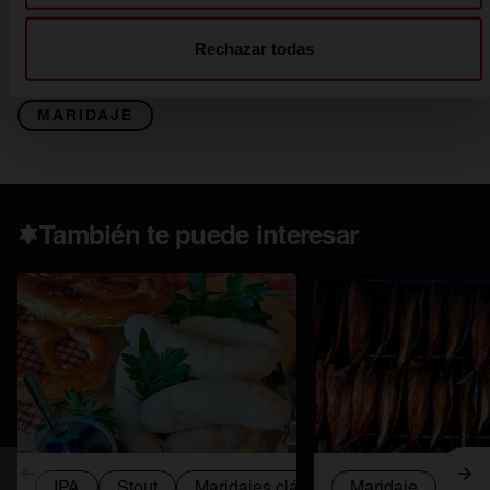
Rechazar todas
MARIDAJE
También te puede interesar
Anterior
Sig
IPA
Stout
Maridajes clásicos
Maridaje
Weissbier