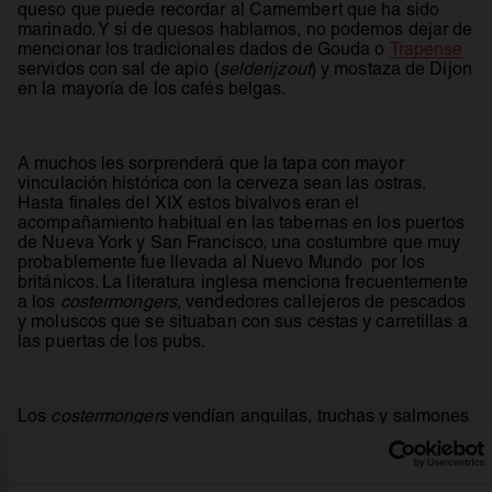
queso que puede recordar al Camembert que ha sido
marinado. Y si de quesos hablamos, no podemos dejar de
mencionar los tradicionales dados de Gouda o
Trapense
servidos con sal de apio (
selderijzout
) y mostaza de Dijon
en la mayoría de los cafés belgas.
A muchos les sorprenderá que la tapa con mayor
vinculación histórica con la cerveza sean las ostras.
Hasta finales del XIX estos bivalvos eran el
acompañamiento habitual en las tabernas en los puertos
de Nueva York y San Francisco, una costumbre que muy
probablemente fue llevada al Nuevo Mundo por los
británicos. La literatura inglesa menciona frecuentemente
a los
costermongers
, vendedores callejeros de pescados
y moluscos que se situaban con sus cestas y carretillas a
las puertas de los pubs.
Los
costermongers
vendían anguilas, truchas y salmones
pescados en el Támesis, pero la “tapa” favorita de los
mozos de cuerda londinenses —los
porters
–, eran las
ostras que se recogían en el estuario del río y que podían