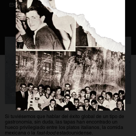
23 / 06 / 2023
Consejos Cerveceros
Servicio Perfecto
Historia
Actualidad
Materias Primas
Estilos de Cerveza
Elaboración
Maridaje
BEER MASTER
Si tuviésemos que hablar del éxito global de un tipo de
gastronomía, sin duda, las tapas han encontrado un
hueco privilegiado entre los platos italianos, la comida
mexicana o la
fast-food
estadounidense.