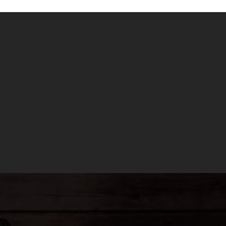
Cambian las temperaturas, empieza a refresca
también cambian.
29 / 10 / 2021
Cambian las temperaturas, empieza a refresc
productos de temporada como la calabaza, la