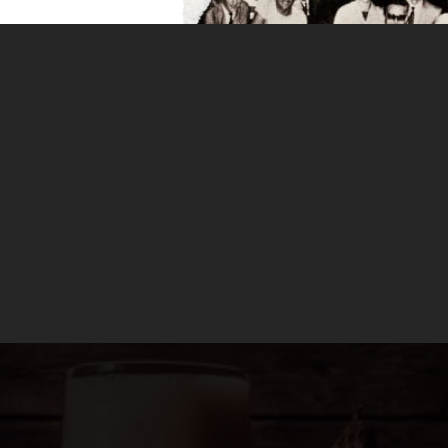
r y como es de esperar, nuestros hábitos alimenticios
ar y como es de esperar, nuestros hábitos alimenticio
s castañas, los boniatos o las setas y por supuesto p