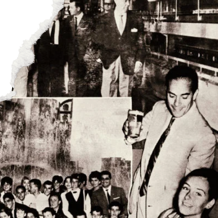
CULTURA
SON
SE ABRE EN U
INICIAR SES
se abre en una pestaña nueva
INICIO