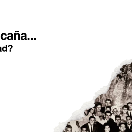
SOTROS
INCONFORMISTAS
IMPACTO POSITIVO
caña...
ad?
E OTOÑO