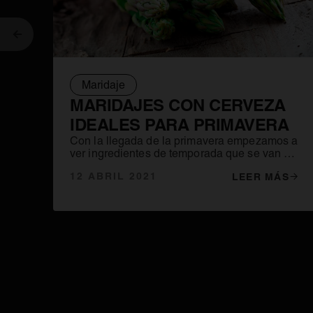
Anterior
Maridaje
MARIDAJES CON CERVEZA
IDEALES PARA PRIMAVERA
Con la llegada de la primavera empezamos a
ver ingredientes de temporada que se van a
encontrar en su mejor momento de consumo
12 ABRIL 2021
LEER MÁS
y si preparamos un maridaje con cerveza
pues mejor que mejor.