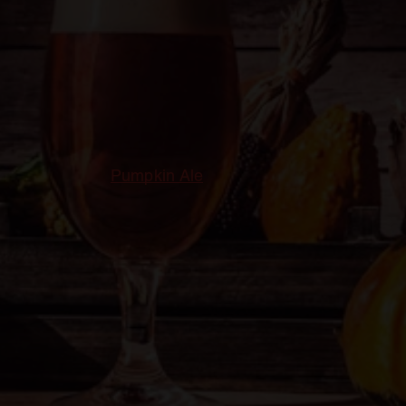
idajes de la temporada otoñal que nos van a venir muy
as de temporada, estilos que llegan para estas fechas y
se abre en una pestaña nu
a de calabaza o
Pumpkin Ale
, un estilo de cerveza que s
os de unos 6,5% y como no, por llevar calabaza en su e
 según lo valientes que nos sintamos.
eguir es combinar esta cerveza con carnes guisadas en s
ropias recetas. Si nos apetece arriesgar y jugar con l
un postre, pero no postres de chocolate, postres como
a.
arzën, aunque hoy en día ya las encontramos todo el a