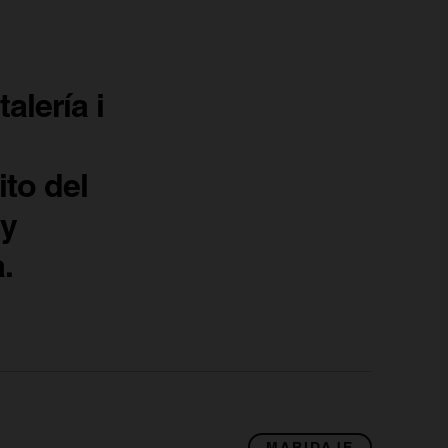
alería i
ito del
 y
.
MARIDAJE