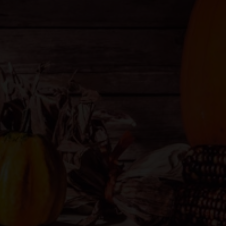
 bien para poder crear maridajes
 que llevan adjuntos dentro de la elaboración
eva
e caracteriza por llevar especias (suele ser
laboración. Este estilo de cerveza puede ser
alsa, yo en mi tierra tengo el Fricando,
as combinaciones os propongo que busquéis
 por ejemplo una tarta de manzana, unos
ño. Un estilo de cerveza que puede ir muy