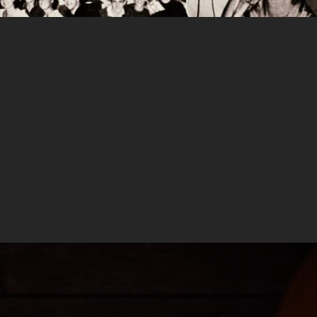
s también cambian. Es momento de gozar de
odemos crear combinaciones muy interesantes