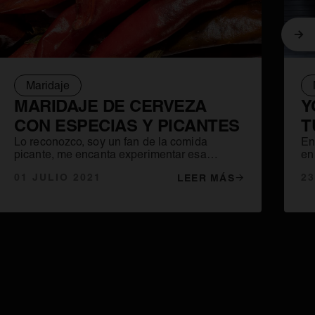
Sig
Maridaje
MARIDAJE DE CERVEZA
Y
CON ESPECIAS Y PICANTES
T
Lo reconozco, soy un fan de la comida
En
picante, me encanta experimentar esa
en
sensación en la boca de fuego abrasador y
es
01 JULIO 2021
23
LEER MÁS
gracias a esto hemos logrado maridajes muy
co
divertidos y extremos en el restaurante.