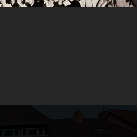
s
as populares. Estos festejos no tenían como
degas y dejar espacio a las nuevas remesas que