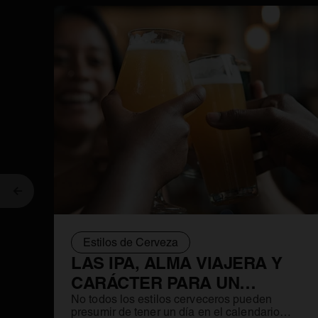
Anterior
Estilos de Cerveza
LAS IPA, ALMA VIAJERA Y
CARÁCTER PARA UN
ESTILO CERVECERO MUY
No todos los estilos cerveceros pueden
presumir de tener un día en el calendario