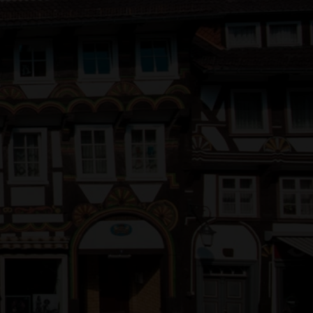
oreció en Múnich tiene unos orígenes a unos
 pero fue a partir de 1368 con su unión a la
 medio millar de establecimientos
una de sus cualidades más apreciadas –muy
te bien en los largos trayectos. Si una
rciante de Einbeck, aún cuando tuviese que
luso en las cortes reales, que aún contando
 el origen de la Maibock lo encontraríamos en