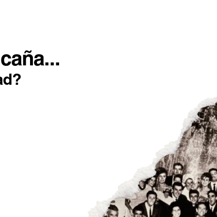
SOTROS
INCONFORMISTAS
IMPACTO POSITIVO
caña...
ad?
 CERVEZA
RA CELEBRAR