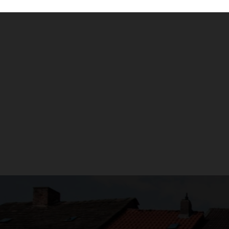
LAS FIESTAS
Tradicionalmente los habitantes de Centroeuro
populares. Estos festejos no tenían como único
servían a los cerveceros para vaciar sus bod
comenzarían a elaborar con los cereales que
21 / 05 / 2021
Tradicionalmente los habitantes de Centroeuro
único fin dar la bienvenida al buen tiempo; t