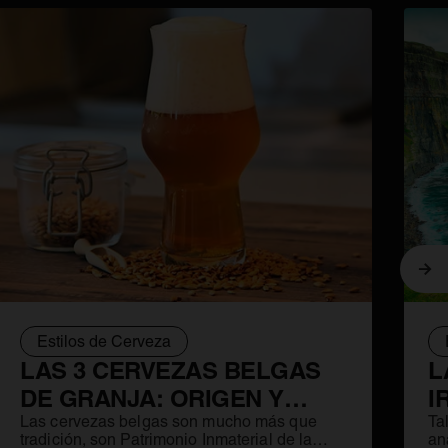
Sig
Lager
Estilos de Cerveza
Escuelas cerveceras
LAS 3 CERVEZAS BELGAS
L
DE GRANJA: ORIGEN Y
I
RECUPERACIÓN
Las cervezas belgas son mucho más que
C
Ta
tradición, son Patrimonio Inmaterial de la
an