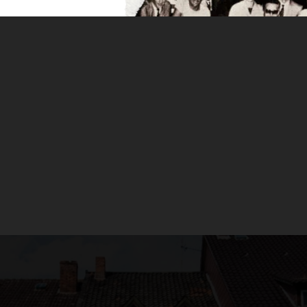
 DE PRIMAVERA
pa celebraban el fin del invierno con importantes fiesta
 fin dar la bienvenida al buen tiempo; también les
egas y dejar espacio a las nuevas remesas que
 se estaban cosechando en esa época del año.
pa celebraban el fin del invierno con importantes fiest
ambién les servían a los cerveceros para vaciar sus bo