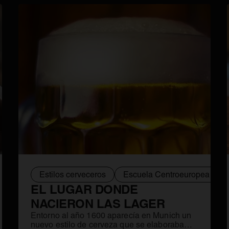
Estilos cerveceros
Escuela Centroeuropea
EL LUGAR DONDE
NACIERON LAS LAGER
Entorno al año 1600 aparecía en Munich un
nuevo estilo de cerveza que se elaboraba