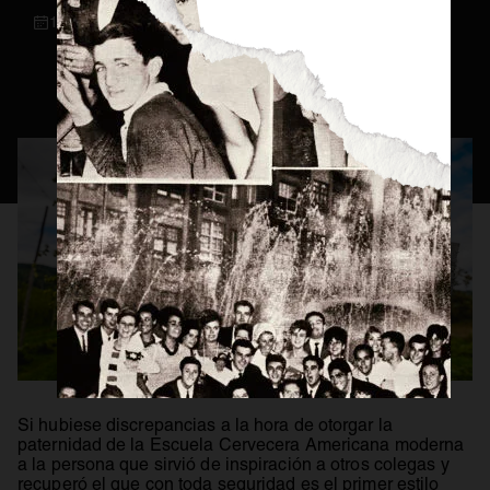
14 / 10 / 2021
Consejos Cerveceros
Servicio Perfecto
Historia
Actualidad
Materias Primas
Estilos de Cerveza
Elaboración
Maridaje
BEER MASTER
Si hubiese discrepancias a la hora de otorgar la
paternidad de la Escuela Cervecera Americana moderna
a la persona que sirvió de inspiración a otros colegas y
recuperó el que con toda seguridad es el primer estilo