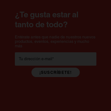
más consumido en el mundo—
DE BODEGA.
hasta las intensas Bock.
¿Te gusta estar al
tanto de todo?
Entérate antes que nadie de nuestros nuevos
productos, eventos, experiencias y mucho
más
Tu dirección e-mail
*
¡SUSCRÍBETE!