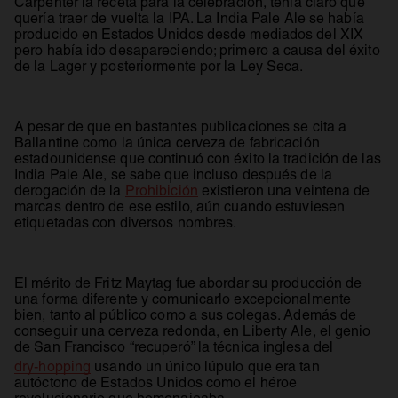
Carpenter la receta para la celebración, tenía claro que
quería traer de vuelta la IPA. La India Pale Ale se había
producido en Estados Unidos desde mediados del XIX
pero había ido desapareciendo; primero a causa del éxito
de la Lager y posteriormente por la Ley Seca.
A pesar de que en bastantes publicaciones se cita a
Ballantine como la única cerveza de fabricación
estadounidense que continuó con éxito la tradición de las
India Pale Ale, se sabe que incluso después de la
se abre en una pestaña nueva
derogación de la
Prohibición
existieron una veintena de
marcas dentro de ese estilo, aún cuando estuviesen
etiquetadas con diversos nombres.
El mérito de Fritz Maytag fue abordar su producción de
una forma diferente y comunicarlo excepcionalmente
bien, tanto al público como a sus colegas. Además de
conseguir una cerveza redonda, en Liberty Ale, el genio
de San Francisco “recuperó” la técnica inglesa del
dry-hopping
usando un único lúpulo que era tan
autóctono de Estados Unidos como el héroe