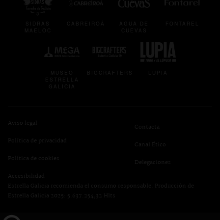
SIDRAS
CABREIROÁ
AGUA DE
FONTAREL
MAELOC
CUEVAS
se abre en una pestaña nueva
se abre en una pestaña nueva
se abre en una p
MUSEO
BIGCRAFTERS
LUPIA
ESTRELLA
GALICIA
Aviso legal
Contacta
Política de privacidad
se abre en una pest
Canal Ético
se abre en una pestaña nueva
Política de cookies
Delegaciones
Accesibilidad
Estrella Galicia recomienda el consumo responsable. Producción de
Estrella Galicia 2025: 5.637.254,32 Hlts