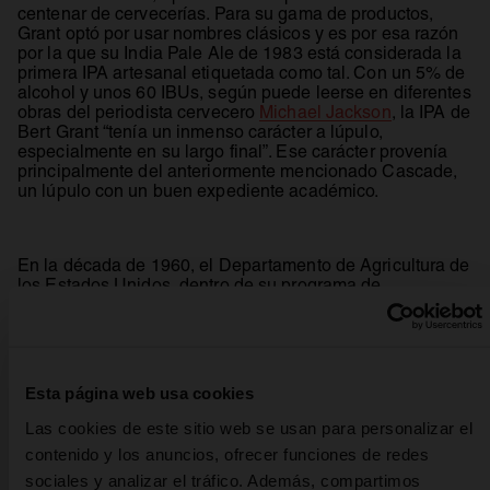
centenar de cervecerías. Para su gama de productos,
Grant optó por usar nombres clásicos y es por esa razón
por la que su India Pale Ale de 1983 está considerada la
primera IPA artesanal etiquetada como tal. Con un 5% de
alcohol y unos 60 IBUs, según puede leerse en diferentes
se abre en 
obras del periodista cervecero
Michael Jackson
, la IPA de
Bert Grant “tenía un inmenso carácter a lúpulo,
especialmente en su largo final”. Ese carácter provenía
principalmente del anteriormente mencionado Cascade,
un lúpulo con un buen expediente académico.
En la década de 1960, el Departamento de Agricultura de
los Estados Unidos, dentro de su programa de
mejoramiento de cultivos, le encargó a la Universidad
Estatal de Oregón que trabajasen en una variedad de
lúpulo que fuese resistente al mildiu. Los científicos
usaron semillas de Fuggle inglés, Serebrianka ruso y una
variedad de lúpulo macho no especificada, obteniendo
Esta página web usa cookies
una planta sorprendentemente aromática. Lo bautizaron
como Cascade por la cadena montañosa frente a la costa
Las cookies de este sitio web se usan para personalizar el
del Pacífico, la cordillera que se extiende desde el sur de
contenido y los anuncios, ofrecer funciones de redes
la Columbia Británica canadiense hasta el norte de
sociales y analizar el tráfico. Además, compartimos
California, pasando por los estados de Washington y