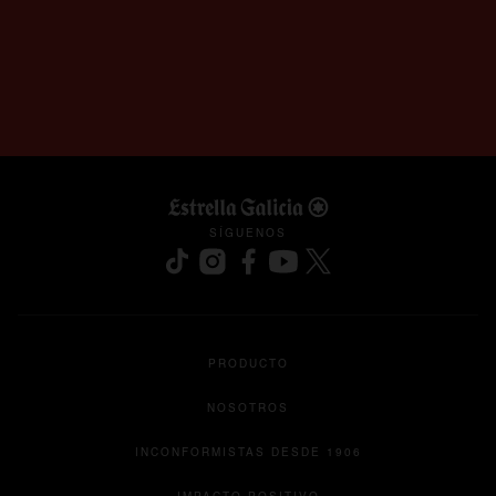
SÍGUENOS
se abre en una pestaña nueva
se abre en una pestaña nueva
se abre en una pestaña nueva
se abre en una pestaña nu
se abre en una pesta
PRODUCTO
NOSOTROS
INCONFORMISTAS DESDE 1906