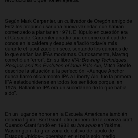
revolucionario que homenajeaba.
Según Mark Carpenter, un cultivador de Oregón amigo de
Fritz les propuso usar una nueva variedad que habían
comenzado a plantar en 1971. El lúpulo en cuestión era
el Cascade. Carpenter añadió una enorme cantidad de
conos en la caldera y después añadió todavía más
durante el lupulizado en seco, sentando los cánones de
lo que serían las IPAs modernas. Curiosamente, Maytag
cometió un “error”. En su libro
IPA: Brewing Techniques,
Recipes and the Evolution of India Pale Ale,
Mitch Steele
describe la situación a la perfección: «Aunque Anchor
nunca llamó oficialmente IPA a Liberty Ale, fue la primera
IPA estadounidense en todos los sentidos porque, en
1975, Ballantine IPA era un sucedáneo de lo que había
sido”.
En un lugar de honor en la Escuela Americana también
debería figurar Bert Grant, otro pionero de la cerveza craft.
Cuando Grant fundó en 1982 su
brewpub
en Yakima,
Washington –la gran zona de cultivo de lúpulo de
Estados Unidos–, operaban en el país solo medio