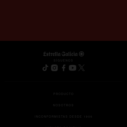
SÍGUENOS
se abre en una pestaña nueva
se abre en una pestaña nueva
se abre en una pestaña nueva
se abre en una pestaña nu
se abre en una pesta
PRODUCTO
NOSOTROS
INCONFORMISTAS DESDE 1906