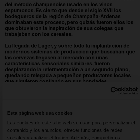
del método champenoise usado en los vinos
espumosos. Es cierto que desde el siglo XVII los
bodegueros de la región de Champaña-Ardenas
dominaban este proceso, pero quizás fueron ellos los
que obtuvieron la inspiración de sus colegas que
trabajaban con los cereales.
La llegada de Lager, y sobre todo la implantación de
modernos sistemas de producción que buscaban que
las cervezas llegasen al mercado con unas
características sensoriales similares, fueron
desplazando la refermentación a un segundo plano,
quedando relegada a pequeños productores locales
que siguieron confiando en sus bondades.
Los defensores de la refermentación sostienen que
frente a la llamada carbonatación forzada (mediante la
cual se disuelve CO2 externo en la cerveza), con el
acondicionado en botella se consiguen cervezas más
Esta página web usa cookies
sedosas, con un nivel de carbónico más delicado, una
mayor retención de espuma, sutiles notas afrutadas y
Las cookies de este sitio web se usan para personalizar el
excelentes cualidades para añejar. Sin negar lo
contenido y los anuncios, ofrecer funciones de redes
se abre en una pestaña nu
anterior, los
últimos estudios
concluyen que aunque
sociales y analizar el tráfico. Además, compartimos