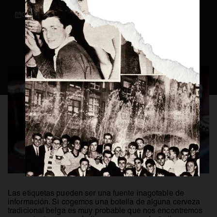
07 / 10 / 2021
Consejos Cerveceros
Servicio Perfecto
Historia
Actualidad
Materias Primas
Estilos de Cerveza
Elaboración
Maridaje
BEER MASTER
Las etiquetas pueden ser una fuente inagotable de
información. Si cogemos una botella de alguna cerveza
tradicional belga es muy probable que nos encontremos