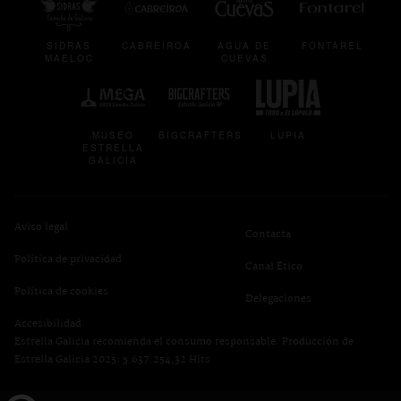
SIDRAS
CABREIROÁ
AGUA DE
FONTAREL
MAELOC
CUEVAS
se abre en una pestaña nueva
se abre en una pestaña nueva
se abre en una p
MUSEO
BIGCRAFTERS
LUPIA
ESTRELLA
GALICIA
Aviso legal
Contacta
Política de privacidad
se abre en una pest
Canal Ético
se abre en una pestaña nueva
Política de cookies
Delegaciones
Accesibilidad
Estrella Galicia recomienda el consumo responsable. Producción de
Estrella Galicia 2025: 5.637.254,32 Hlts