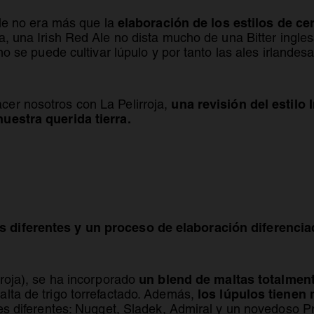
elaboración de los estilos de ce
Ale no era más que la
iva, una Irish Red Ale no dista mucho de una Bitter ingl
 no se puede cultivar lúpulo y por tanto las ales irlande
una revisión del estilo 
er nosotros con La Pelirroja,
uestra querida tierra.
s diferentes y un proceso de elaboración diferencia
un blend de maltas totalme
rroja), se ha incorporado
los lúpulos tiene
alta de trigo torrefactado. Además,
ades diferentes: Nugget, Sladek, Admiral y un novedoso 