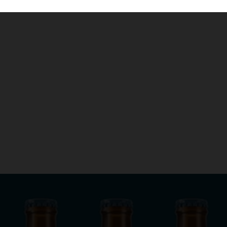
LA PRIMERA A
RIVERA
¡Ha nacido una nueva cerveza! La 1906 Galician
celta y alma gallega que, aunque se inspira en
diferenciada tan característica de las cerveza
04 / 11 / 2020
¡Ha nacido una nueva cerveza! La 1906 Galician
las Irish Red Ale irlandesas, tiene esa person