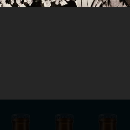
lta y alma gallega que, aunque se inspira en
906.