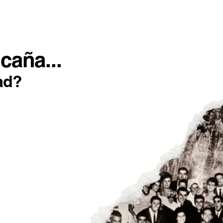
SOTROS
INCONFORMISTAS
IMPACTO POSITIVO
caña...
ad?
, ESPÍRITU
A GALLEGA PARA