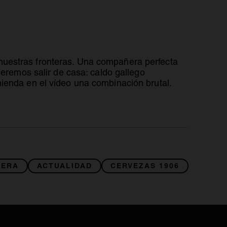
una pestaña nueva
 nuestras fronteras. Una compañera perfecta
ueremos salir de casa: caldo gallego
ienda en el vídeo una combinación brutal.
CERA
ACTUALIDAD
CERVEZAS 1906