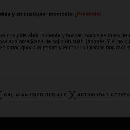
se abre en 
días y en cualquier momento. ¡
Pruébala
!
ue nos pide abrir la mente y buscar maridajes fuera de
ensalada americana de col o un sushi japonés. Y si no q
 Solo nos queda el postre y Fernando Iglesias nos recom
GALICIAN IRISH RED ALE
ACTUALIDAD CERVE