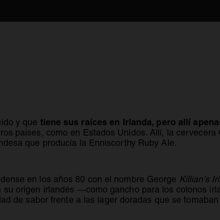
tiene sus raíces en Irlanda, pero allí apena
cido y que
ros países, como en Estados Unidos. Allí, la cervecera
andesa que producía la Enniscorthy Ruby Ale.
nidense en los años 80 con el nombre George
Killian’s I
en su origen irlandés —como gancho para los colonos i
idad de sabor frente a las lager doradas que se tomaban 