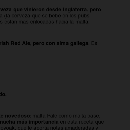
rveza que vinieron desde Inglaterra, pero
esa (la cerveza que se bebe en los pubs
sas están más enfocadas hacia la malta.
Irish Red Ale, pero con alma gallega
. Es
do.
nte novedoso
: malta Pale como malta base,
n mucha más importancia
en esta receta que
Provoak, que le aporta notas amaderadas y