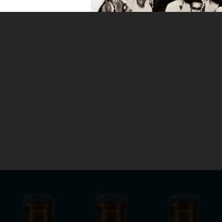
LE DE HIJOS DE
 Irish Red Ale, La Pelirroja. Una receta de espíritu
 las Irish Red Ale irlandesas, tiene esa personalidad
s 1906.
 Irish Red Ale, La Pelirroja. Una receta de espíritu ce
alidad diferenciada tan característica de las cervezas 1