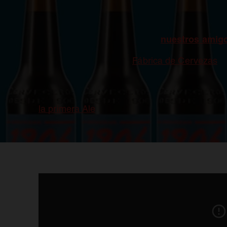
co
Hacer cerveza es una tradición milenaria y
colaborativa elaborada con
nuestros amigo
hasta nuestra microplanta de Chantada para t
que inicialmente lanzó
Fábrica de Cervezas
. 
Luis Alvar y Fernando Iglesias, el respons
la primera Ale
que se elabora en la fábrica de 