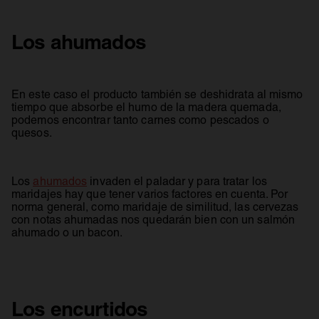
Los ahumados
En este caso el producto también se deshidrata al mismo
tiempo que absorbe el humo de la madera quemada,
podemos encontrar tanto carnes como pescados o
quesos.
se abre en una pestaña nueva
Los
ahumados
invaden el paladar y para tratar los
maridajes hay que tener varios factores en cuenta. Por
norma general, como maridaje de similitud, las cervezas
con notas ahumadas nos quedarán bien con un salmón
ahumado o un bacon.
Los encurtidos