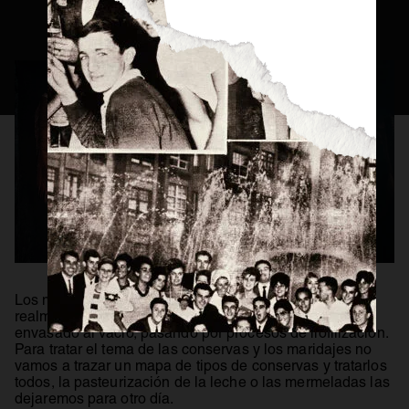
Consejos Cerveceros
Servicio Perfecto
Historia
Actualidad
Materias Primas
Estilos de Cerveza
Elaboración
Maridaje
BEER MASTER
Los métodos de conservación de los alimentos son
realmente variados, desde una salazón hasta un
envasado al vacío, pasando por procesos de liofilización.
Para tratar el tema de las conservas y los maridajes no
vamos a trazar un mapa de tipos de conservas y tratarlos
todos, la pasteurización de la leche o las mermeladas las
dejaremos para otro día.