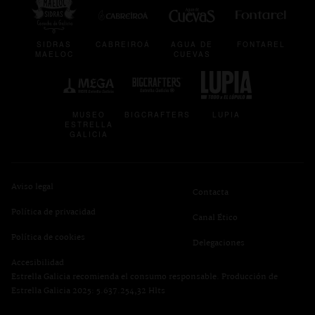
SIDRAS
CABREIROÁ
AGUA DE
FONTAREL
MAELOC
CUEVAS
se abre en una pestaña nueva
se abre en una pestaña nueva
se abre en una p
MUSEO
BIGCRAFTERS
LUPIA
ESTRELLA
GALICIA
Aviso legal
Contacta
Política de privacidad
se abre en una pest
Canal Ético
se abre en una pestaña nueva
Política de cookies
Delegaciones
Accesibilidad
Estrella Galicia recomienda el consumo responsable. Producción de
Estrella Galicia 2025: 5.637.254,32 Hlts