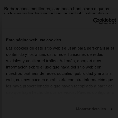
Berberechos, mejillones, sardinas o bonito son algunos
de los ingredientes que encontramos habitualmente en
escabeche. El enfoque de este maridaje se lo damos a la
salsa, haciendo la combinación con una Red Ale
Irlandesa, podemos jugar devolviendo más presencia al
producto escabechado en cuestión.
Esta página web usa cookies
Las cookies de este sitio web se usan para personalizar el
Espero que disfrutéis de cada una de estas
contenido y los anuncios, ofrecer funciones de redes
¡Salud!
combinaciones.
sociales y analizar el tráfico. Además, compartimos
información sobre el uso que haga del sitio web con
nuestros partners de redes sociales, publicidad y análisis
Beersommelier formado en la
web, quienes pueden combinarla con otra información que
les haya proporcionado o que hayan recopilado a partir del
Escola Superior d’hostalería i
uso que haya hecho de sus servicios. Puedes configurar o
Turisme San Ignasi.
rechazar la utilización de cookies u obtener más
Actualmente es el Maitre del
información pulsando en “Personalizar”. Puedes obtener
Mostrar detalles
Racó d’en Cesc, restaurante de
más información en nuestra
Política de cookies
.