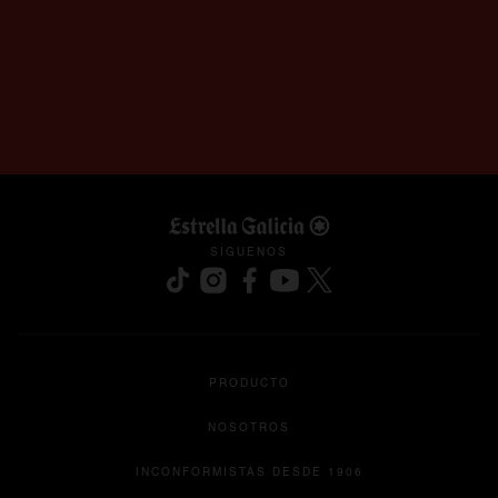
SÍGUENOS
se abre en una pestaña nueva
se abre en una pestaña nueva
se abre en una pestaña nueva
se abre en una pestaña nu
se abre en una pesta
PRODUCTO
NOSOTROS
INCONFORMISTAS DESDE 1906