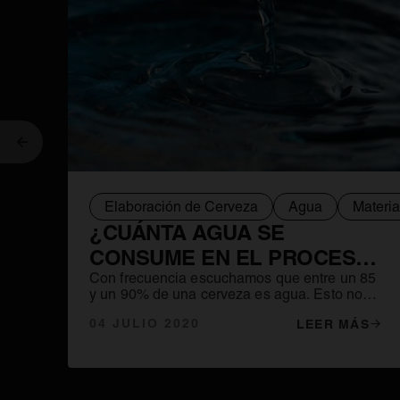
Anterior
Elaboración de Cerveza
Agua
Materi
¿CUÁNTA AGUA SE
CONSUME EN EL PROCESO
DE ELABORACIÓN DE LA
Con frecuencia escuchamos que entre un 85
y un 90% de una cerveza es agua. Esto nos
CERVEZA?
podría llevar a pensar que para producir un
04 JULIO 2020
LEER MÁS
litro de cerveza necesitaremos un litro de
agua, pero no es así.