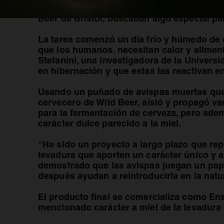
La última noticia de una captura nos llega 
Beer de Bristol, buscaban algo especial pa
La tarea comenzó un día frío y húmedo de d
que los humanos, necesitan calor y alimen
Stefanini, una investigadora de la Univers
en hibernación y que estas las reactivan e
Usando un puñado de avispas muertas que 
cervecero de Wild Beer, aisló y propagó va
para la fermentación de cerveza, pero adem
carácter dulce parecido a la miel.
“Ha sido un proyecto a largo plazo que re
levadura que aporten un carácter único y 
demostrado que las avispas juegan un pape
después ayudan a reintroducirla en la nat
El producto final se comercializa como Ens
mencionado carácter a miel de la levadura