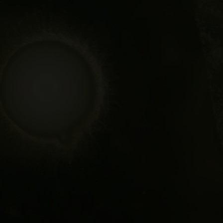
o lúpulo, siguen siendo los reyes, pero las levaduras t
éis nuestra Abadía de Fábrica de Cervezas, en cuy
epa de levadura silvestre capturada en el entorno 
n el que, colaborando con el Laboratorio de Microb
mos hasta 58 cepas de levaduras salvajes en el ent
 características sensoriales del estilo.
roorganismos —pero sin la atenta mirada de los mo
a que el laboratorio especializado en levaduras ce
rmal. La curiosidad residía en que la levadura prove
ar una nueva cepa en la fábrica, a alguien se le ocur
 descubrieron una variedad diferente a la conocid
estilos, los de Oregón optaron por una Golden Ale 
 cítricos, plátano, ligera acidez y final seco; nota