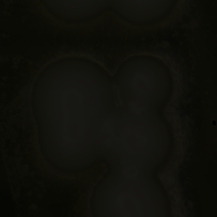
ambién cuentan con interesantes líneas de
a elaboración pretendíamos sorprender
del Monasterio de Santa María de Sobrado
iología de la Facultad de Ciencias de
orno del monasterio. Tras muchas pruebas,
njes— fue la que hizo Rogue en 2012. Ese
rveceras White Labs había descubierto una
nía de la barba de su maestro cervecero, el
rió enviar una muestra de la barba de Maier,
a Pac-Man que Rogue usa para fermentar
a la que acertadamente denominaron Beard
s que en una buena parte provienen de la