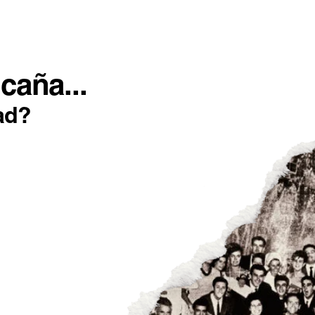
SOTROS
INCONFORMISTAS
IMPACTO POSITIVO
caña...
ad?
QUE ‘CAZAN’