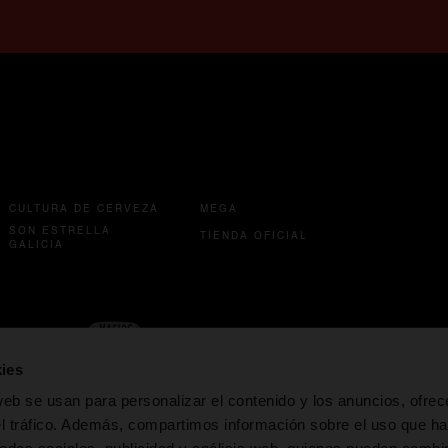
se abre en una pestaña nueva
CULTURA DE CERVEZA
MEGA
SON ESTRELLA
se abre en una pest
TIENDA OFICIAL
se abre en una pestaña nueva
GALICIA
a pestaña nueva
se abre en una pestaña nueva
se abre en una pestaña nueva
se abre en una pestaña nueva
se abre en una 
ies
VEZAS
SIDRAS
CABREIROÁ
AGUA DE
FONT
web se usan para personalizar el contenido y los anuncios, ofrec
906
MAELOC
CUEVAS
el tráfico. Además, compartimos información sobre el uso que ha