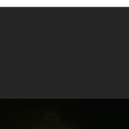
LEVADURAS
La incansable búsqueda de nuevos aromas y sa
usar toda clase de ingredientes en sus receta
27 / 10 / 2022
La incansable búsqueda de nuevos aromas y sa
recetas. Tras experimentar con frutas, especia