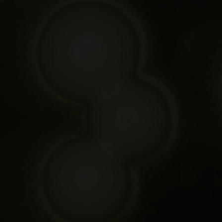
más clásicos. Es cierto que malta, y sobre tod
investigación.
Algunos de vosotros seguramente recordar
desde el aire. Lo hicimos empleando una c
dos Monxes. Fue un proyecto apasionante e
Ourense de la Universidad de Vigo, recogi
escogimos la cepa que mejor se adapta a las
Más excéntrica que nuestra cacería de mic
año, la cervecera estadounidense anunciab
nueva cepa. Hasta aquí nada fuera de lo no
legendario John Maier.
Al parecer, tras varios intentos de encontr
concretamente nueve pelos. En White Labs
sus cervezas. Tras probar con diferentes 
Beer, una cerveza con reminiscencias a pan,
acción del microorganismo de Maier.