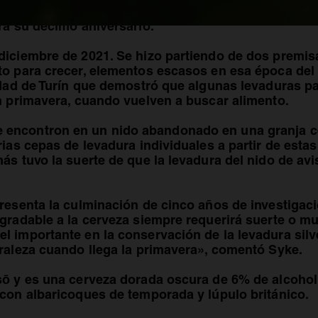
del Reino Unido. Allí, los especialistas en cervezas 
ra su décimo aniversario.
iciembre de 2021. Se hizo partiendo de dos premisas
to para crecer, elementos escasos en esa época del
idad de Turín que demostró que algunas levaduras pa
n primavera, cuando vuelven a buscar alimento.
encontron en un nido abandonado en una granja cer
rias cepas de levadura individuales a partir de esta
ás tuvo la suerte de que la levadura del nido de avi
presenta la culminación de cinco años de investigac
agradable a la cerveza siempre requerirá suerte o 
l importante en la conservación de la levadura silv
uraleza cuando llega la primavera», comentó Syke.
ō y es una cerveza dorada oscura de 6% de alcohol, 
 con albaricoques de temporada y lúpulo británico.