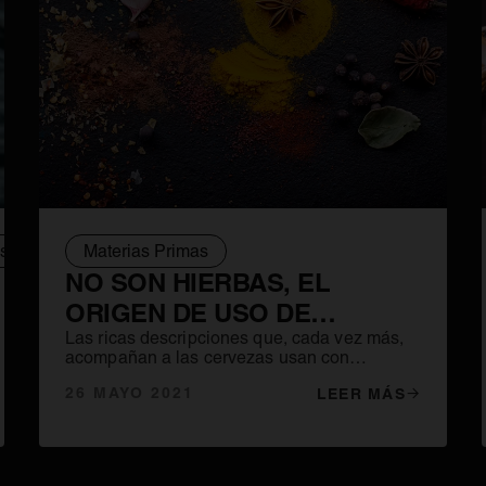
as Primas
Materias Primas
Proceso de elaboración
Huella hidráulica
NO SON HIERBAS, EL
ORIGEN DE USO DE
ESPECIAS EN LA CERVEZA
Las ricas descripciones que, cada vez más,
acompañan a las cervezas usan con
bastante profusión el término “especiado”. Su
26 MAYO 2021
LEER MÁS
utilización no es tan ambigua como la de
“complejo” gracias a que en este caso
podemos hacer alguna acotación.