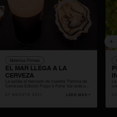
Sig
Materias Primas
EL MAR LLEGA A LA
P
CERVEZA
I
La salida al mercado de nuestra ‘Fábrica de
La
Cervezas Edición Pulpo á Feira’ fue toda una
co
sorpresa para muchos. ¿Usar un elemento
po
27 AGOSTO 2021
2
LEER MÁS
marino en una cerveza? ¿A quién se le
podría ocurrir tal cosa?