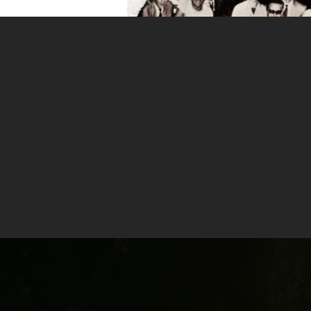
bores en la cerveza no solo lleva a los cerveceros a
s.
bores en la cerveza no solo lleva a los cerveceros a u
s, hortalizas, e incluso productos del mar, los trabajos 