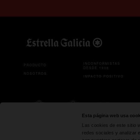
INCONFORMISTAS
PRODUCTO
DESDE 1906
NOSOTROS
IMPACTO POSITIVO
se abre en una pestaña nueva
se abre en un
Esta página web usa cook
ESTRELLA
ESTRELLA
SON
CER
Las cookies de este sitio 
GALICIA
GALICIA 00
ESTRELLA
1
GALICIA
redes sociales y analizar 