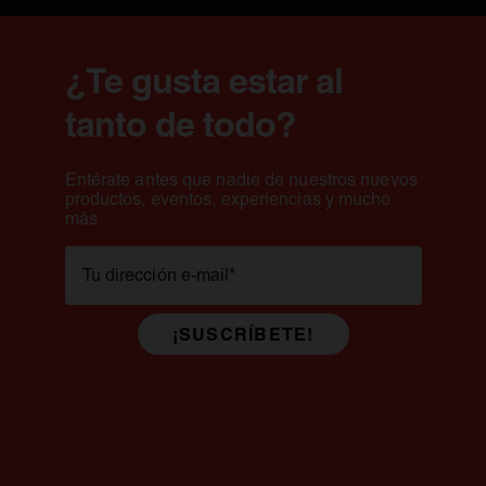
con un contenido en a
generalmente superior 
¿Te gusta estar al
tanto de todo?
Entérate antes que nadie de nuestros nuevos
productos, eventos, experiencias y mucho
más
Tu dirección e-mail
*
¡SUSCRÍBETE!