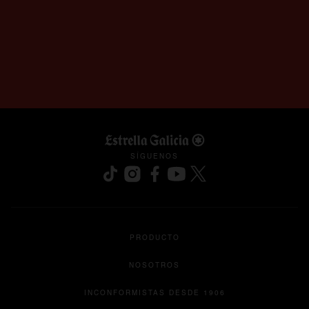
SÍGUENOS
se abre en una pestaña nueva
se abre en una pestaña nueva
se abre en una pestaña nueva
se abre en una pestaña nu
se abre en una pesta
PRODUCTO
NOSOTROS
INCONFORMISTAS DESDE 1906