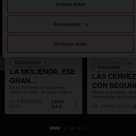
Aceptar todas
Personalizar
Rechazar todas
Elaboración
Anterior
Sig
Actualidad
Ti
LA MOLIENDA, ESE
LAS CERVE
GRAN
CON SEGUN
En el momento en el que se
DESCONOCIDO
recibe la malta, se supervisan sus
Según el profesor de l
FERMENTAC
características y se analiza antes
Universidad de Amster
de pasar a los silos de
17 FEBRERO
LEER
Claassen, el consumo
SON MUY
almacenamiento. Este será el
2020
cervezas que han sid
29 JUNIO 2020
MÁS
L
primer proceso de elaboración de
a una segunda fermen
SALUDABLE
cada una de nuestras recetas.
podría ser beneficioso
organismo. Por supues
Claassen siempre hab
ingesta con moderació
1
2
3
4
5
estamos hablando de 