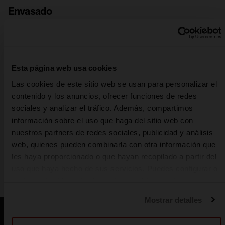
Envasado
Para poder llevar nuestra cerveza a vuestros locales
botellas,
favoritos o a vuestras casas, llenamos miles de
barriles y latas
cuidando al máximo el proceso para
Esta página web usa cookies
garantizar que os llegue en las mejores condiciones
organolépticas. Esta es la última fase del proceso de
Las cookies de este sitio web se usan para personalizar el
elaboración de cerveza.
contenido y los anuncios, ofrecer funciones de redes
sociales y analizar el tráfico. Además, compartimos
información sobre el uso que haga del sitio web con
nuestros partners de redes sociales, publicidad y análisis
web, quienes pueden combinarla con otra información que
les haya proporcionado o que hayan recopilado a partir del
ACONDICIONADO
FERMENTACIÓN
COCIM
uso que haya hecho de sus servicios. Puedes configurar o
rechazar la utilización de cookies u obtener más
información pulsando en “Personalizar”. Puedes obtener
Mostrar detalles
más información en nuestra
Política de cookies
.
También te puede interesar