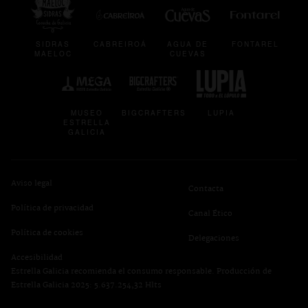
SIDRAS
CABREIROÁ
AGUA DE
FONTAREL
MAELOC
CUEVAS
se abre en una pestaña nueva
se abre en una pestaña nueva
se abre en una p
MUSEO
BIGCRAFTERS
LUPIA
ESTRELLA
GALICIA
Aviso legal
Contacta
Política de privacidad
se abre en una pest
Canal Ético
se abre en una pestaña nueva
Política de cookies
Delegaciones
Accesibilidad
Estrella Galicia recomienda el consumo responsable. Producción de
Estrella Galicia 2025: 5.637.254,32 Hlts