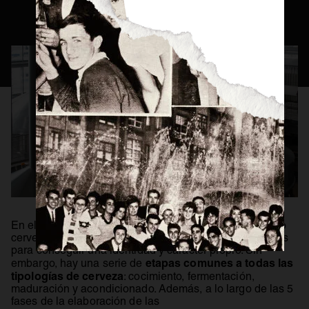
Consejos Cerveceros
Servicio Perfecto
Historia
Actualidad
Materias Primas
Estilos de Cerveza
Elaboración
Maridaje
BEER MASTER
En el proceso de elaboración de cerveza, cada maestro
cervecero desarrolla en su receta elementos personales
para conseguir una identidad y carácter propio. Sin
etapas comunes a todas las
embargo, hay una serie de
tipologías de cerveza
: cocimiento, fermentación,
maduración y acondicionado. Además, a lo largo de las 5
fases de la elaboración de las