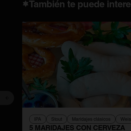
También te puede intere
Anterior
IPA
Stout
Maridajes clásicos
Weis
5 MARIDAJES CON CERVEZA