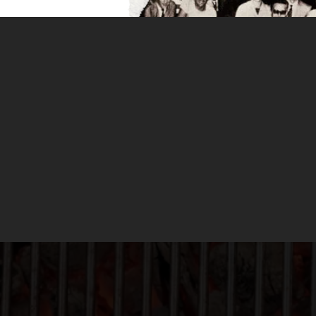
 BRASA
r y como es de esperar, nuestros hábitos alimenticios
forma de enfocar un maridaje, nos fijamos en el tipo de
ha sido hervido, hecho a la plancha o a la brasa, no 