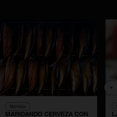
Sig
Maridaje
MARIDANDO CERVEZA CON
L