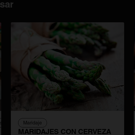
sar
sbier
Barleywine
Maridaje
MARIDAJES CON CERVEZA