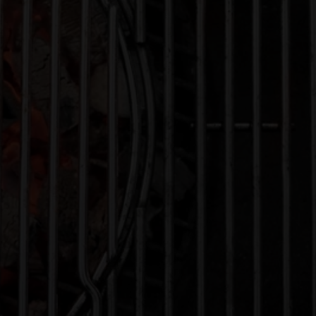
ecto rustico único. Por lo tanto, ya que
roponer diferentes opciones. Vamos a dividir
 a la brasa, ya que en cuanto al tema de los
rir.
e una cerveza de estilo Red Ale para la