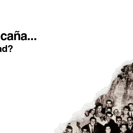
SOTROS
INCONFORMISTAS
IMPACTO POSITIVO
caña...
ad?
 CERVEZA CON