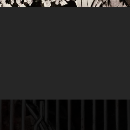
 cocción que sufre un alimento. De esta
tiene el mismo sabor ya que la cocción