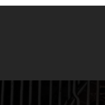
CARNES A LA
Cambian las temperaturas, empieza a refresca
también cambian.
30 / 09 / 2021
Por lo general, cuando queremos ver la mejor 
manera entendemos que un mismo alimento que 