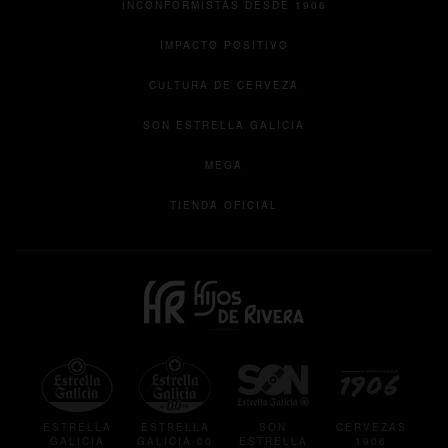
INCONFORMISTAS DESDE 1906
IMPACTO POSITIVO
CULTURA DE CERVEZA
se abre en una pesta
SON ESTRELLA GALICIA
se abre en una pestaña nueva
MEGA
se abre en una pestaña 
TIENDA OFICIAL
se abre en una pestaña nueva
se abre en una pestaña
se abre en
ESTRELLA
ESTRELLA
SON
CERVEZAS
GALICIA
GALICIA 00
ESTRELLA
1906