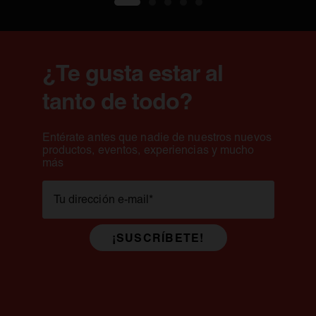
diferenciados.
1
2
3
4
5
¿Te gusta estar al
tanto de todo?
Entérate antes que nadie de nuestros nuevos
productos, eventos, experiencias y mucho
más
Tu dirección e-mail
*
¡SUSCRÍBETE!