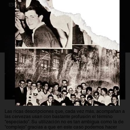
26 / 05 / 2021
Consejos Cerveceros
Servicio Perfecto
Historia
Actualidad
Materias Primas
Estilos de Cerveza
Elaboración
Maridaje
BEER MASTER
Las ricas descripciones que, cada vez más, acompañan a
las cervezas usan con bastante profusión el término
“especiado”. Su utilización no es tan ambigua como la de
“complejo” gracias a que en este caso podemos hacer