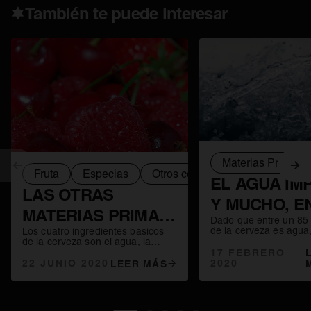
También te puede interesar
Materias Primas
Anterior
Sig
Fruta
Especias
Otros cereales
Lambicas
EL AGUA IM
LAS OTRAS
Y MUCHO, E
MATERIAS PRIMAS
Dado que entre un 85
MUNDO
de la cerveza es agua
Los cuatro ingredientes básicos
DE LA CERVEZA:
cervecería tiene que 
de la cerveza son el agua, la
CERVECERO
un suministro constant
17 FEBRERO
malta de cebada, el lúpulo y la
FRUTA, ESPECIAS
abundante de este líqu
2020
levadura. Pero cerveceros de todo
22 JUNIO 2020
LEER MÁS
que desde Mesopota
el planeta utilizan además otros
Y OTROS
cervecerías se asentas
ingredientes extra para dar a sus
de ríos o cerca de un
recetas sabores, aromas,
CEREALES
manantial.
carbonatación, cuerpo o matices