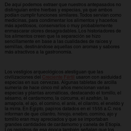
De aquí podemos extraer que nuestros antepasados no
distinguían entre hierbas y especias, ya que ambos
podían cumplir funciones similares. Todos servían como
medicinas, para condimentar los alimentos y hacerlos
más apetitosos, conservarlos o muy probablemente
enmascarar olores desagradables. Los historiadores de
los alimentos creen que la separación se hizo
sencillamente en base a las cualidades de raíces y
semillas, destinándose aquellas con aromas y sabores
más atractivos a la gastronomía.
Los vestigios arqueológicos atestiguan que las
civilizaciones del
Creciente Fértil
usaron con asiduidad
especias en sus cervezas. Algunas tabletas de arcilla
sumeria de hace cinco mil años mencionan varias
especias y plantas aromáticas, destacando el tomillo, el
sésamo, el cardamomo, la cúrcuma, el azafrán, la
amapola, el ajo, el comino, el anís, el cilantro, el eneldo y
la mirra. En Egipto, papiros datados en el 1555 a.C. nos
informan de que cilantro, hinojo, enebro, comino, ajo y
tomillo eran muy apreciados y que se importaban
grandes cantidades de cardamomo y canela de Etiopía.
Los registros de esa época también señalan que los