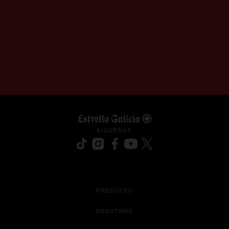
SÍGUENOS
se abre en una pestaña nueva
se abre en una pestaña nueva
se abre en una pestaña nueva
se abre en una pestaña nu
se abre en una pesta
PRODUCTO
NOSOTROS