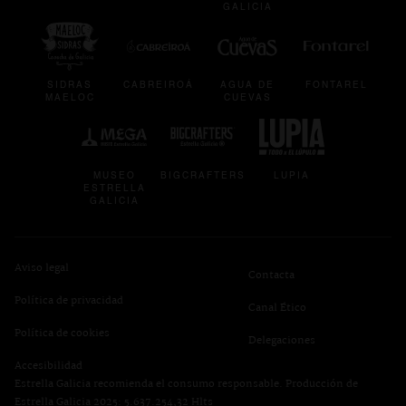
GALICIA
se abre en una pestaña nueva
se abre en una pestaña nueva
se abre en una pestaña
se abre en
SIDRAS
CABREIROÁ
AGUA DE
FONTAREL
MAELOC
CUEVAS
se abre en una pestaña nueva
se abre en una pestaña nueva
se abre en una p
MUSEO
BIGCRAFTERS
LUPIA
ESTRELLA
GALICIA
Aviso legal
Contacta
Política de privacidad
se abre en una pest
Canal Ético
se abre en una pestaña nueva
Política de cookies
Delegaciones
Accesibilidad
Estrella Galicia recomienda el consumo responsable. Producción de
Estrella Galicia 2025: 5.637.254,32 Hlts