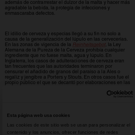
además de contrarrestar el dulzor de la malta y hacer más
agradable la bebida, la protegía de infecciones y
enmascaraba defectos.
El idilio de cerveza y especias llegó a su fin no solo a
causa de la generalización del lúpulo en las cervecerías.
se abre en u
En las zonas de vigencia de la
Reinheitsgebot
, la Ley
Alemana de la Pureza de la Cerveza prohibía cualquier
ingrediente que no fuese malta, agua y lúpulo. En
Inglaterra, los casos de adulteraciones de cerveza eran
tan frecuentes que las autoridades terminaron por
censurar el añadido de granos del paraíso a la Ales o
regaliz y jengibre a Porters y Stouts. En otros casos fue el
propio público el que se decantó por elaboraciones en las
que el cervecero tuviese su creatividad contenida.
Solo en algunas regiones de Bélgica y Alemania las
especias continuaron acompañando a la cerveza. La
Esta página web usa cookies
Witbier belga necesita piel de naranja de Curazao y
semillas de cilantro, siendo estas últimas –junto a la sal-
Las cookies de este sitio web se usan para personalizar el
imprescindibles en una Gose clásica de Leipzig. En el
contenido y los anuncios, ofrecer funciones de redes