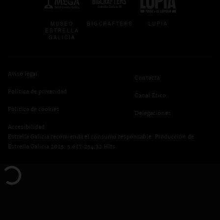
MUSEO
BIGCRAFTERS
LUPIA
ESTRELLA
GALICIA
Aviso legal
Contacta
Política de privacidad
se abre en una pest
Canal Ético
se abre en una pestaña nueva
Política de cookies
Delegaciones
Accesibilidad
Estrella Galicia recomienda el consumo responsable. Producción de
Estrella Galicia 2025: 5.637.254,32 Hlts