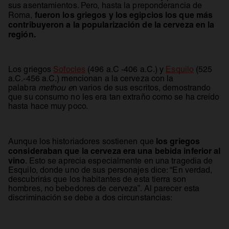
sus asentamientos. Pero, hasta la preponderancia de
fueron los griegos y los egipcios los que más
Roma,
contribuyeron a la popularización de la cerveza en la
región.
se abre en una pestaña nueva
se abre 
Los griegos
Sofocles
(496 a.C -406 a.C.) y
Esquilo
(525
a.C.-456 a.C.) mencionan a la cerveza con la
palabra
methou e
n varios de sus escritos, demostrando
que su consumo no les era tan extraño como se ha creído
hasta hace muy poco.
los griegos
Aunque los historiadores sostienen que
consideraban que la cerveza era una bebida inferior al
vino
. Esto se aprecia especialmente en una tragedia de
Esquilo, donde uno de sus personajes dice: “En verdad,
descubrirás que los habitantes de esta tierra son
hombres, no bebedores de cerveza”. Al parecer esta
discriminación se debe a dos circunstancias: