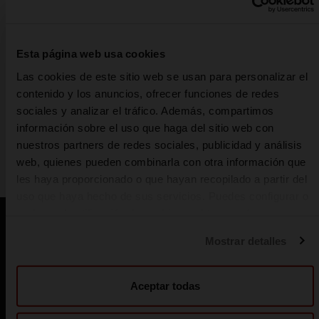
gobernante de la dinastía Ptolomaica) y su amante Marco
Antonio se suicidaron, convirtiendo a Egipto en una
provincia romana. A partir de ese momento, la cerveza en
el Mediterráneo iría perdiendo presencia.
Esta página web usa cookies
Las cookies de este sitio web se usan para personalizar el
contenido y los anuncios, ofrecer funciones de redes
sociales y analizar el tráfico. Además, compartimos
información sobre el uso que haga del sitio web con
nuestros partners de redes sociales, publicidad y análisis
CERVEZA EN EGIPTO
CERVEZA EN EL MEDI
web, quienes pueden combinarla con otra información que
les haya proporcionado o que hayan recopilado a partir del
uso que haya hecho de sus servicios. Puedes configurar o
rechazar la utilización de cookies u obtener más
También te puede interesar
información pulsando en “Personalizar”. Puedes obtener
Mostrar detalles
más información en nuestra
Política de cookies
.
Aceptar todas