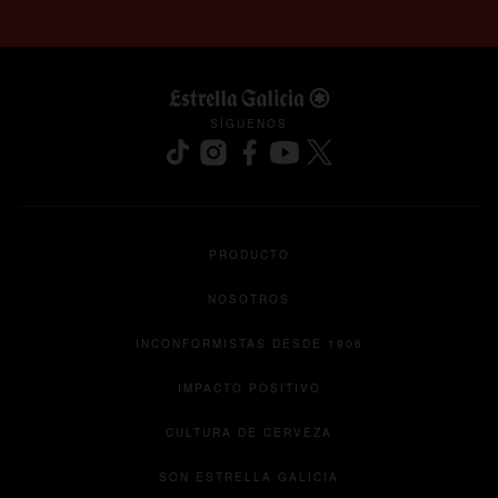
SÍGUENOS
se abre en una pestaña nueva
se abre en una pestaña nueva
se abre en una pestaña nueva
se abre en una pestaña nu
se abre en una pesta
PRODUCTO
NOSOTROS
INCONFORMISTAS DESDE 1906
IMPACTO POSITIVO
CULTURA DE CERVEZA
se abre en una pesta
SON ESTRELLA GALICIA