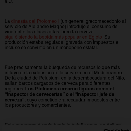
a.C.
se abre en una pestaña nueva
La
dinastía del Ptolomeo I
(un general grecomacedonio al
servicio de Alejandro Magno) introdujo el consumo de
vino entre las clases altas, pero la cerveza
siguió siendo la bebida más popular en Egipto
. Su
producción estaba regulada, gravada con impuestos e
incluso se convirtió en un monopolio estatal.
Fue precisamente la búsqueda de recursos lo que más
influyó en la extensión de la cerveza en el Mediterráneo.
De la ciudad de Pelusium, en la desembocadura del Nilo,
salían barcos cargados de cerveza para diferentes
Los Ptolomeos crearon figuras como el
regiones.
“inspector de cervecerías” o el “inspector jefe de
cerveza”
, cuyo cometido era recaudar impuestos entre
los productores y comerciantes.
Este panorama duraría hasta la batalla naval en Actium,
en el 31 a.C., después de la cual Cleopatra (la última