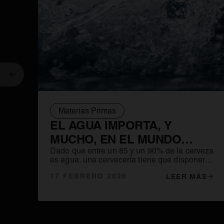
Anterior
Materias Primas
EL AGUA IMPORTA, Y
MUCHO, EN EL MUNDO
CERVECERO
Dado que entre un 85 y un 90% de la cerveza
es agua, una cervecería tiene que disponer
de un suministro constante y abundante de
17 FEBRERO 2020
LEER MÁS
este líquido, de ahí que desde Mesopotamia
muchas cervecerías se asentasen a orillas de
ríos o cerca de un buen manantial.