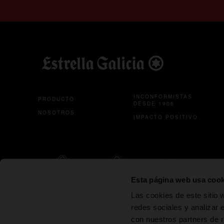
INCONFORMISTAS
PRODUCTO
DESDE 1906
NOSOTROS
IMPACTO POSITIVO
se abre en una pestaña nueva
se abre en un
Esta página web usa cook
ESTRELLA
ESTRELLA
SON
CER
Las cookies de este sitio 
GALICIA
GALICIA 00
ESTRELLA
1
GALICIA
redes sociales y analizar 
con nuestros partners de r