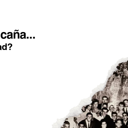
SOTROS
INCONFORMISTAS
IMPACTO POSITIVO
caña...
ad?
RUDO NO BASTA