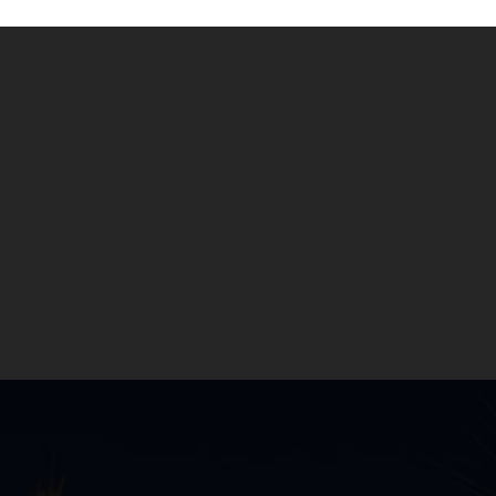
PARA HACER
La base de cualquier cerveza, en sus diferen
fermentadas han adaptado sus recetas al cer
17 / 02 / 2020
La base de cualquier cerveza, en sus diferen
cereal que más abunda en su región. Así, en E