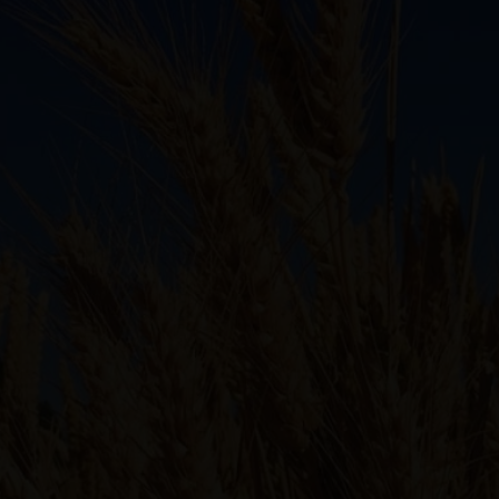
ltan fermentados a base de sorgo.
trarnos centeno, avena, trigo o cebada. Todos ellos s
 algunas veces se le denomine “el cemento de la cerve
 vulgare
) apenas se distingue de uno de trigo o inclu
 rematado en una espiga con granos (distribuidos en u). 
legas panaderos.
n en uno de los principales aliados del elaborador de ce
o y sobre todo un elevado contenido de almidón. Para opt
de cebada de dos carreras de primavera sin trazas de o