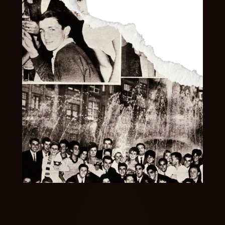
Consejos Cerveceros
Servicio Perfecto
Historia
Actualidad
Materias Primas
Estilos de Cerveza
Elaboración
Maridaje
BEER MASTER