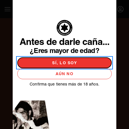
SE ABR
Mostrar / Ocultar Navegación
INICI
La Estrella
Antes de darle caña...
De Galicia
¿Eres mayor de edad?
SÍ, LO SOY
AÚN NO
PRODUCTO
Confirma que tienes más de 18 años.
NOSOTROS
FÁBRICA DE
CERVEZAS
Desde 1906
Actualidad
Manifiesto
Contacto
AMANTES
Estrella Galicia TV
CERVECEROS