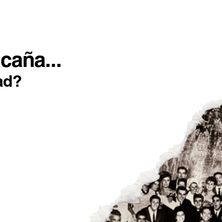
SOTROS
INCONFORMISTAS
IMPACTO POSITIVO
caña...
ad?
as categorías
MATERIAS
ESTILOS DE
ACTUALIDAD
ELABO
PRIMAS
CERVEZA