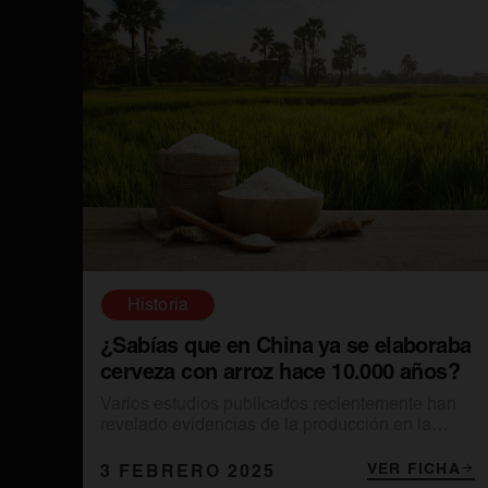
Historia
¿Sabías que en China ya se elaboraba
cerveza con arroz hace 10.000 años?
Varios estudios publicados recientemente han
revelado evidencias de la producción en la
región del Bajo Yangtsé y del uso de la cerveza
en rituales funerarios.
VER FICHA
3 FEBRERO 2025