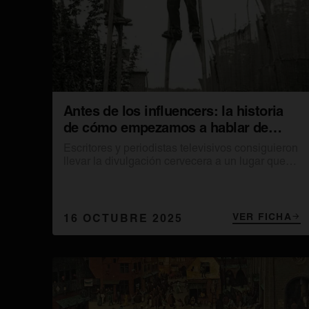
Antes de los influencers: la historia
de cómo empezamos a hablar de
cerveza
Escritores y periodistas televisivos consiguieron
llevar la divulgación cervecera a un lugar que
nunca había ocupado, generando debate y
fascinación.
VER FICHA
16 OCTUBRE 2025