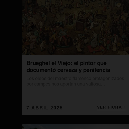
Brueghel el Viejo: el pintor que
documentó cerveza y penitencia
Los óleos del maestro flamenco protagonizados
por campesinos aportan una valiosa
información sobre la gastronomía de una época
en la que la cerveza formaba parte de la dieta.
VER FICHA
7 ABRIL 2025