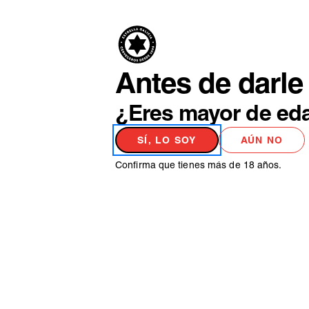
PRODUCTO
NO
Antes de darle 
¿Eres mayor de ed
SÍ, LO SOY
AÚN NO
Confirma que tienes más de 18 años.
Elige entre todas nuestr
CONSEJOS
SERVICIO
HISTORIA
CERVECEROS
PERFECTO