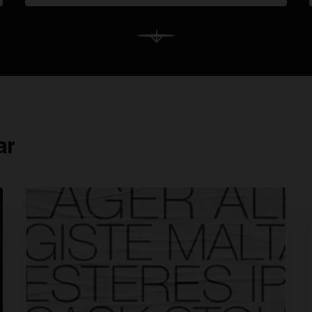
Ver Más
ar