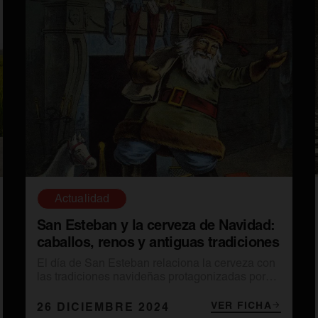
Actualidad
San Esteban y la cerveza de Navidad:
caballos, renos y antiguas tradiciones
El día de San Esteban relaciona la cerveza con
las tradiciones navideñas protagonizadas por
Papá Noel y el reno Rudolph.
VER FICHA
26 DICIEMBRE 2024