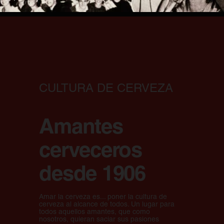
CULTURA DE CERVEZA
Amantes
cerveceros
desde 1906
Amar la cerveza es... poner la cultura de
cerveza al alcance de todos. Un lugar para
todos aquellos amantes, que como
nosotros, quieran saciar sus pasiones