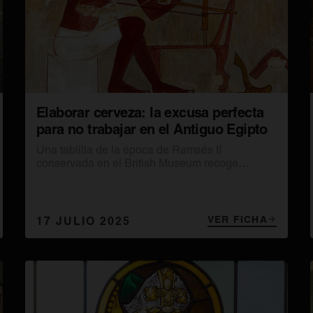
Elaborar cerveza: la excusa perfecta
para no trabajar en el Antiguo Egipto
Una tablilla de la época de Ramsés II
conservada en el British Museum recoge
detalladamente las causas del absentismo
laboral de los constructores de grandes
monumentos.
VER FICHA
17 JULIO 2025