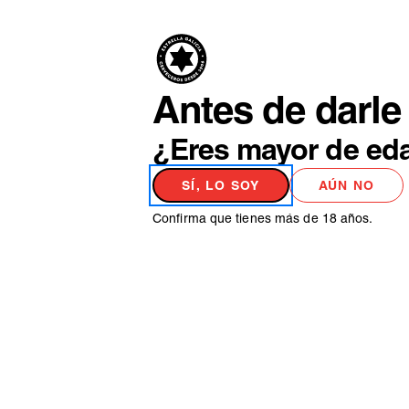
PRODUCTO
NO
Antes de darle 
¿Eres mayor de ed
SÍ, LO SOY
AÚN NO
Confirma que tienes más de 18 años.
Elige entre todas nuestr
CONSEJOS
SERVICIO
HISTORIA
CERVECEROS
PERFECTO