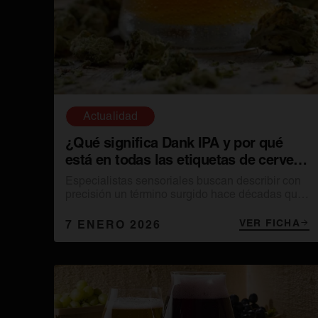
Actualidad
¿Qué significa Dank IPA y por qué
está en todas las etiquetas de cerveza
artesanal?
Especialistas sensoriales buscan describir con
precisión un término surgido hace décadas que
ahora vuelve a aparecer en etiquetas de
cerveza.
VER FICHA
7 ENERO 2026