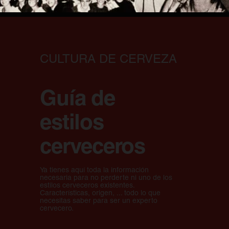
CULTURA DE CERVEZA
Guía de
estilos
cerveceros
Ya tienes aquí toda la información
necesaria para no perderte ni uno de los
estilos cerveceros existentes.
Características, origen, ... todo lo que
necesitas saber para ser un experto
cervecero.