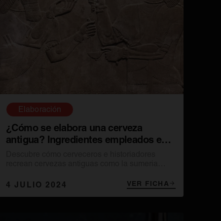
Elaboración
¿Cómo se elabora una cerveza
antigua? Ingredientes empleados en
la Antigüedad
Descubre cómo cerveceros e historiadores
recrean cervezas antiguas como la sumeria
Ninkasi, utilizando métodos ancestrales y
análisis arqueológicos.
VER FICHA
4 JULIO 2024