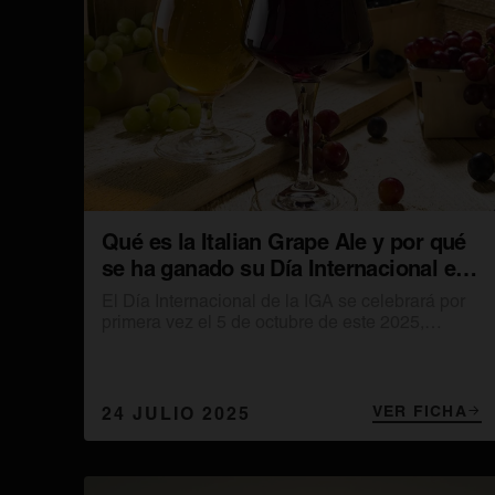
Qué es la Italian Grape Ale y por qué
se ha ganado su Día Internacional el 5
de octubre
El Día Internacional de la IGA se celebrará por
primera vez el 5 de octubre de este 2025,
marcando un hito en la historia de la cerveza
artesanal italiana.
VER FICHA
24 JULIO 2025