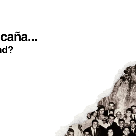
SOTROS
INCONFORMISTAS
IMPACTO POSITIVO
caña...
ad?
as categorías
MATERIAS
ESTILOS DE
ACTUALIDAD
ELABO
PRIMAS
CERVEZA