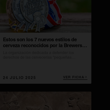
Estos son los 7 nuevos estilos de
cerveza reconocidos por la Brewers
Association
La organización dedicada a defender los
derechos de las cervecerías “pequeñas
independientes” de Estados Unidos se hace eco
de los cambios de gustos y los intereses de
cerveceros y consumidores.
VER FICHA
24 JULIO 2025