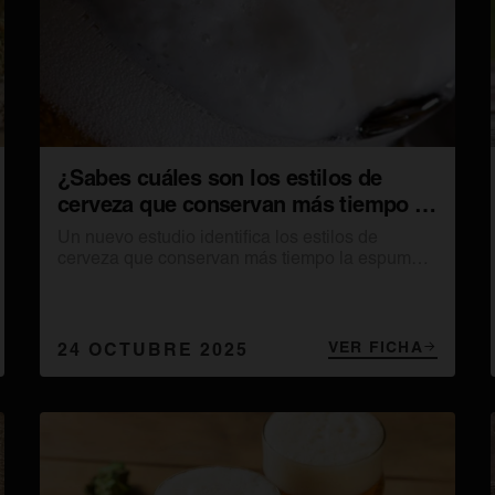
¿Sabes cuáles son los estilos de
cerveza que conservan más tiempo la
espuma?
Un nuevo estudio identifica los estilos de
cerveza que conservan más tiempo la espuma,
profundizando en el proceso de formación y en
la aplicación en otros sectores
VER FICHA
24 OCTUBRE 2025