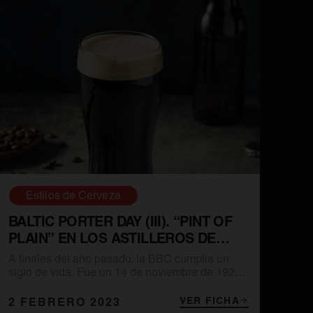
Estilos de Cerveza
BALTIC PORTER DAY (III). “PINT OF
PLAIN” EN LOS ASTILLEROS DE
BELFAST
A finales del año pasado, la BBC cumplía un
siglo de vida. Fue un 14 de noviembre de 1922
cuando la British Broadcasting Company
comenzó sus emisiones diarias desde el estudio
VER FICHA
2 FEBRERO 2023
que Guillermo Marconi —uno de los promotores