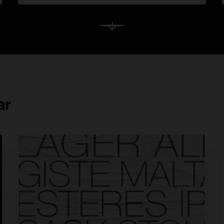
Duisburg y sobre todo Dortmund, se convertirían
en el centro industrial de Europa. Hasta 1850 la
mayoría de la población de la zona se dedicaba
Ver Más
a la agricultura y el pastoreo, teniendo la minería
algo de importancia solamente en el área
montañosa del sur.
ar