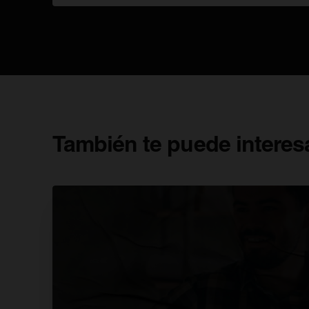
Urgente con las palabras, escogiendo doce
términos en función de su presencia en los
medios de comunicación y su interés desde el
punto de vista lingüístico. Son iniciativas que de
una forma u otra perfectamente podrían tener
una traslación al mundo de la cerveza.
También te puede interes