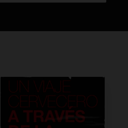
de la cadena— tenía en la londinense calle
Strand.