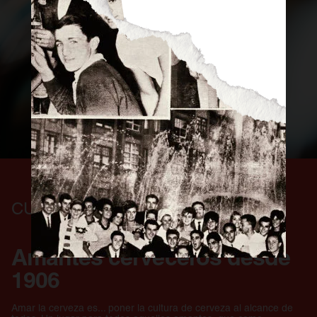
Consejos Cerveceros
Servicio Perfecto
Historia
Actualidad
Materias Primas
Estilos de Cerveza
Elaboración
Maridaje
BEER MASTER
CULTURA DE CERVEZA
Amantes cerveceros desde
1906
Amar la cerveza es... poner la cultura de cerveza al alcance de