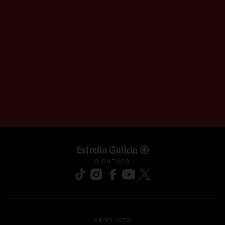
SÍGUENOS
se abre en una pestaña nueva
se abre en una pestaña nueva
se abre en una pestaña nueva
se abre en una pestaña nu
se abre en una pesta
PRODUCTO