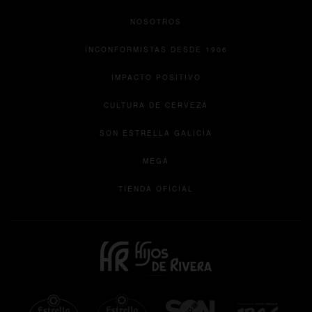
NOSOTROS
INCONFORMISTAS DESDE 1906
IMPACTO POSITIVO
CULTURA DE CERVEZA
se abre en una pesta
SON ESTRELLA GALICIA
se abre en una pestaña nueva
MEGA
se abre en una pestaña 
TIENDA OFICIAL
se abre en una pestaña nueva
se abre en una pestaña
se abre en