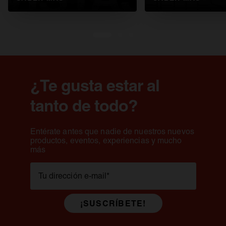
1
2
3
¿Te gusta estar al
tanto de todo?
Entérate antes que nadie de nuestros nuevos
productos, eventos, experiencias y mucho
más
Tu dirección e-mail
*
¡SUSCRÍBETE!