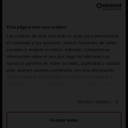
Esta página web usa cookies
Las cookies de este sitio web se usan para personalizar
el contenido y los anuncios, ofrecer funciones de redes
sociales y analizar el tráfico. Además, compartimos
información sobre el uso que haga del sitio web con
Consejos Cerveceros
nuestros partners de redes sociales, publicidad y análisis
THOMAS HARDY
web, quienes pueden combinarla con otra información
que les haya proporcionado o que hayan recopilado a
2 de junio de 1840 – 11 de enero de 1928 Aunque
partir del uso que haya hecho de sus servicios. Puedes
Thomas Hardy es junto a Charles Dickens uno de los
novelistas más importantes de la época victoriana -
configurar o rechazar la utilización de cookies u obtener
ambos vivieron buena parte de sus vidas en Londres
más información pulsando en “Personalizar”. Puedes
y los dos están considerados unos maestros en la
Mostrar detalles
VER FICHA
16 NOVIEMBRE 2021
obtener más información en nuestra
Política de cookies
.
“Bildungsroman”, o novela de aprendizaje -sus
diferencias son notables.
Aceptar todas
Ver Más