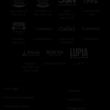
ESTRELLA
ESTRELLA
SON
CERVEZAS
GALICIA
GALICIA 00
ESTRELLA
1906
GALICIA
se abre en una pestaña nueva
se abre en una pestaña nueva
se abre en una pestaña
se abre en
SIDRAS
CABREIROÁ
AGUA DE
FONTAREL
MAELOC
CUEVAS
se abre en una pestaña nueva
se abre en una pestaña nueva
se abre en una p
MUSEO
BIGCRAFTERS
LUPIA
ESTRELLA
GALICIA
Aviso legal
Contacta
Política de privacidad
se abre en una pest
Canal Ético
se abre en una pestaña nueva
Política de cookies
Delegaciones