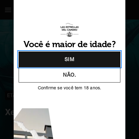
Show / Hide Navigation
Você é maior de idade?
SIM
NÃO.
Confirme se você tem 18 anos.
ETAPA 27
TRIACASTELA
Xermán Arias
ES
GL
EN