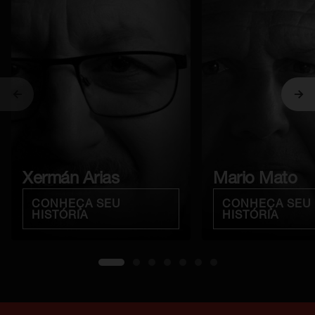
Previous
Ne
Xermán Arias
Mario Mato
CONHEÇA SEU
CONHEÇA SEU
HISTÓRIA
HISTÓRIA
1
2
3
4
5
6
7