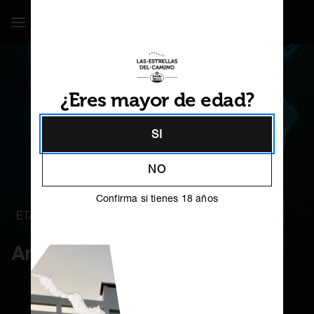
Mostrar / Ocultar Navegación
¿Eres mayor de edad?
SI
NO
Confirma si tienes 18 años
ETAPA 31
ARZÚA
Antón Pombo
GL
PT
EN