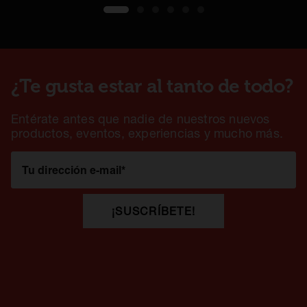
1
2
3
4
5
6
¿Te gusta estar al tanto de todo?
Entérate antes que nadie de nuestros nuevos
productos, eventos, experiencias y mucho más.
Tu dirección e-mail
*
¡SUSCRÍBETE!