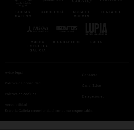
SIDRAS
CABREIROÁ
AGUA DE
FONTAREL
MAELOC
CUEVAS
se abre en una pestaña nueva
se abre en una pestaña nuev
se abre en una 
MUSEO
BIGCRAFTERS
LUPIA
ESTRELLA
GALICIA
se abre en una pestaña nueva
Aviso legal
se abre en una pestañ
Contacta
se abre en una pestaña nueva
Política de privacidad
Canal Ético
Política de cookies
se abre en una pe
Delegaciones
se abre en una pestaña nueva
Accesibilidad
Estrella Galicia recomienda el consumo responsable.