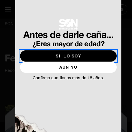
TICKETS
SE ABR
Mostrar / Ocultar Navegación
SON
Festival Sinsal
Antes de darle caña...
¿Eres mayor de edad?
Festival Sinsal
SÍ, LO SOY
AÚN NO
Redondela (Pontevedra) Julio
Confirma que tienes más de 18 años.