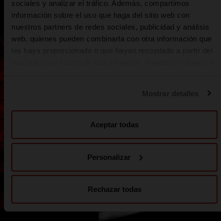
1
2
3
sociales y analizar el tráfico. Además, compartimos
información sobre el uso que haga del sitio web con
nuestros partners de redes sociales, publicidad y análisis
¿Te gusta estar al
web, quienes pueden combinarla con otra información que
les haya proporcionado o que hayan recopilado a partir del
tanto de todo?
uso que haya hecho de sus servicios. Puedes configurar o
rechazar la utilización de cookies u obtener más
Entérate antes que nadie de nuestros nuevos
información pulsando en “Personalizar”. Puedes obtener
productos, eventos, experiencias y mucho
Mostrar detalles
más información en nuestra
Política de cookies
.
más
Aceptar todas
Tu dirección e-mail
*
¡SUSCRÍBETE!
Personalizar
Rechazar todas