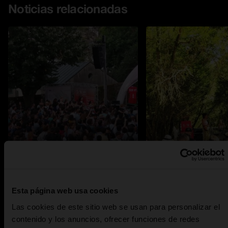
Noticias relacionadas
Sinsal SON Estrella
A la venta las
Galicia 2019: pogos,
entradas para
Esta página web usa cookies
29 JULIO 2019
05 MAYO 2019
chubasqueros y
Sinsal SON Es
Las cookies de este sitio web se usan para personalizar el
se abre en una pestaña nueva
se abre en una pestañ
world music
Galicia 2019
contenido y los anuncios, ofrecer funciones de redes