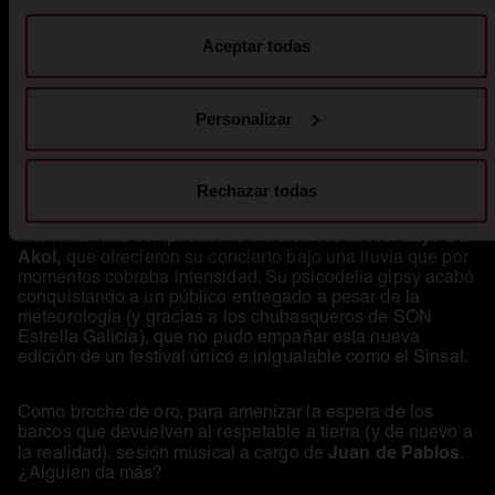
El Petit de Cal Eril
Los catalanes
y los
Teleman
británicos
, aportaron grandes dosis de
Aceptar todas
elegancia y calidad al cartel del Sinsal. Los primeros,
desde el ámbito del folk-rock, con destellos de pop
independiente; y los segundos desde una visión
ochentera new wave, fueron otros dos grandes
Personalizar
descubrimientos del festival. Y si hablamos de sorpresas,
tenemos que citar el post-rock experimental con toques
Surma
de trip hop de la multi instrumentista portuguesa
, y
Rechazar todas
Blanco
la mezcla perfecta de soul, R&B y electrónica de
Palamera,
desde Santiago de Compostela. Quizá el
Gaye Su
momento más complicado lo vivieron los turcos
Akol,
que ofrecieron su concierto bajo una lluvia que por
momentos cobraba intensidad. Su psicodelia gipsy acabó
conquistando a un público entregado a pesar de la
meteorología (y gracias a los chubasqueros de SON
Estrella Galicia), que no pudo empañar esta nueva
edición de un festival único e inigualable como el Sinsal.
Como broche de oro, para amenizar la espera de los
barcos que devuelven al respetable a tierra (y de nuevo a
Juan de Pablos
la realidad), sesión musical a cargo de
.
¿Alguien da más?