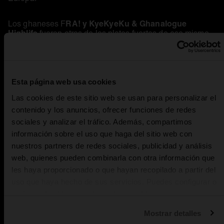
RA! y KyeKyeKu & Ghanalogue
Los ghaneses F
Highlife
fueron otros de los platos fuertes de ese mismo
Lidia Damunt
escenario, que abría el jueves la murciana
;
Mercedes Peón
el viernes, la gallega
con su propuesta
The Venopian
renovadora del folk gallego; y el sábado,
Solitude
, desde Malasia, con una actuación llena de
energía, que incluyó una intensísima revisión del ‘Show
Esta página web usa cookies
me the meaning of being lonely’, de The Backstreet Boys.
Las cookies de este sitio web se usan para personalizar el
contenido y los anuncios, ofrecer funciones de redes
sociales y analizar el tráfico. Además, compartimos
información sobre el uso que haga del sitio web con
nuestros partners de redes sociales, publicidad y análisis
web, quienes pueden combinarla con otra información que
les haya proporcionado o que hayan recopilado a partir del
uso que haya hecho de sus servicios. Puedes configurar o
rechazar la utilización de cookies u obtener más
información pulsando en “Personalizar”. Puedes obtener
Mostrar detalles
más información en nuestra
Política de cookies
.