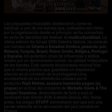
Las propuestas musicales obedecieron, como es
habitual, a uno de los valores que, cultivados con mimo
por la organización desde el principio, se ha convertido
multiculturalidad
en seña de identidad del festival: la
. La
última edición de Sinsal SON Estrella Galicia, ha contado
Ghana o Estados Unidos, pasando por,
con bandas de
Malasia, Turquía, Brasil, Reino Unido, Bélgica, Portugal
y España.
Un auténtico crisol de influencias y estilos
unidos por un denominador común, la calidad indiscutible
de las bandas. Esta variada idiosincrasia musical hizo
que el mismo público que guardaba un respetuoso
silencio en el concierto de la portuguesa Lina,
acompañada de las atmósferas creadas por el
Raül Refree, acabara haciendo pogos (sí,
productor
pogos)
Michelle Davis & The
en el final del concierto de
Gospel Sessions
, desbordando de funk y soul el
escenario San Simón SON Estrella Galicia. Allí, horas
STUFF
antes, los belgas
demostraron por qué son una
banda referente en la renovación del jazz bailable en
Europa.