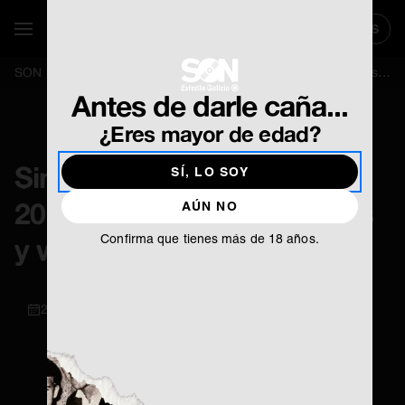
TICKETS
SE ABR
Mostrar / Ocultar Navegación
SON
Sinsal SON Estrella Galicia 2019: pogos, chubasqueros y world music
Antes de darle caña...
¿Eres mayor de edad?
Sinsal SON Estrella Galicia
SÍ, LO SOY
2019: pogos, chubasqueros
AÚN NO
Confirma que tienes más de 18 años.
y world music
29 / 07 / 2019