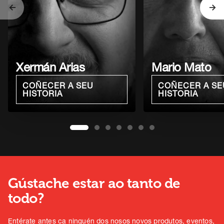
Antigo
Se
Xermán Arias
Mario Mato
COÑECER A SEU
COÑECER A SE
HISTORIA
HISTORIA
1
2
3
4
5
6
7
Gústache estar ao tanto de
todo?
Entérate antes ca ninguén dos nosos novos produtos, eventos,