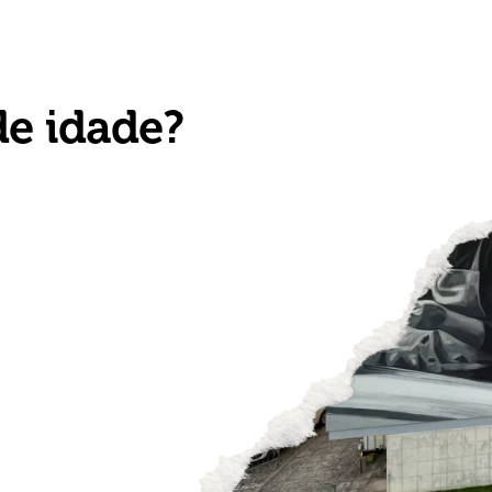
s
Caminhos
Artistas
Itinerários
Comissariado
de idade?
rtista urbano
 ferramenta
desde 2003.