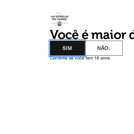
As estrela
Você é maior 
SIM
NÃO.
Confirme se você tem 18 anos.
Mon Devane
Mon Devane (Orense 1985) é um a
que utiliza o spray como principal
em todo o seu trabalho artístico, 