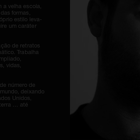
 a velha escola,
 das formas,
prio estilo leva-
ire um caráter
ação de retratos
mático. Trabalha
mpliado,
s, vidas,
nde número de
o mundo, deixando
ados Unidos,
aterra … até