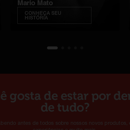
Mario Mato
CONHEÇA SEU
HISTÓRIA
1
2
3
4
5
ê gosta de estar por de
de tudo?
abendo antes de todos sobre nossos novos produtos, 
experiências e muito mais.