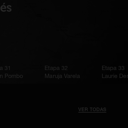
cés
a 31
Etapa 32
Etapa 33
́n Pombo
Maruja Varela
Laurie De
VER TODAS