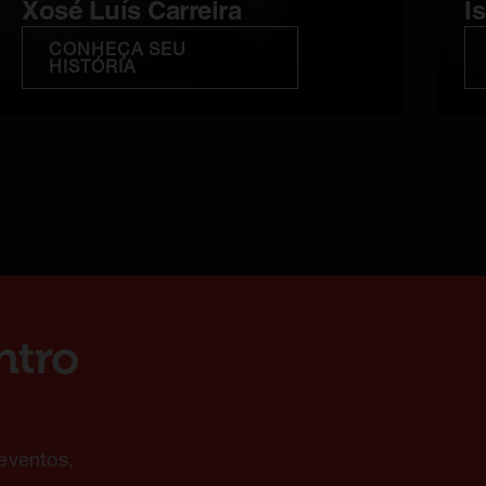
Xosé Luís Carreira
I
CONHEÇA SEU
HISTÓRIA
ntro
eventos,