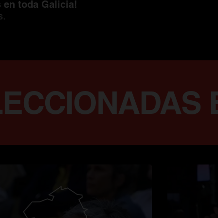
 en toda Galicia!
s.
 8 VERBENAS 