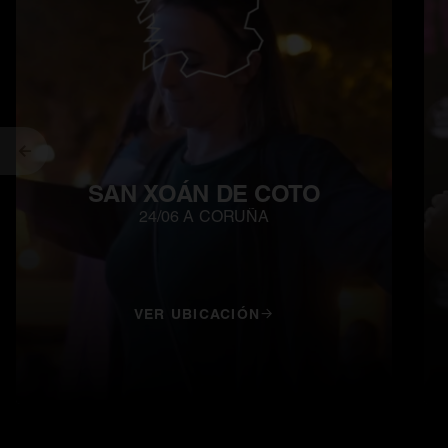
Antigo
SAN XOÁN DE COTO
24/06 A CORUÑA
VER UBICACIÓN
opens in a new tab
ope