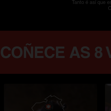
Tanto é así que 
C
ADAS ESTE AN