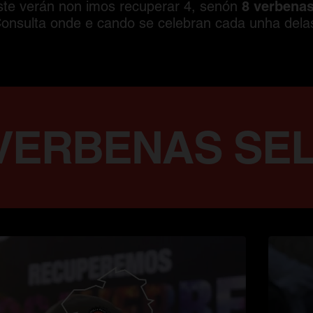
8 verbenas
este verán non imos recuperar 4, senón
onsulta onde e cando se celebran cada unha dela
O ·
COÑECE AS