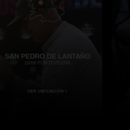
SAN PEDRO DE LANTAÑO
29/06 PONTEVEDRA
VER UBICACIÓN
ns in a new tab
opens in