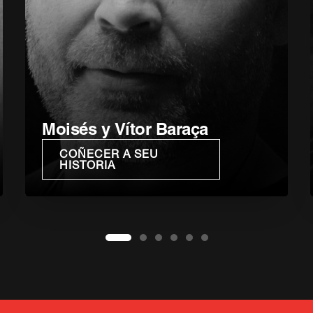
Moisés y Vítor Baraça
COÑECER A SEU
HISTORIA
1
2
3
4
5
6