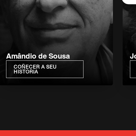
Amândio de Sousa
J
COÑECER A SEU
HISTORIA