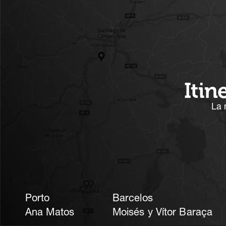
Itin
La 
Porto
Barcelos
Ana Matos
Moisés y Vítor Baraça