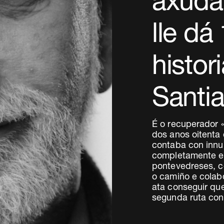
axuda
lle dá
histor
Santi
É o recuperador 
dos anos oitenta
contaba con innu
completamente es
pontevedreses, c
o camiño e colabo
ata conseguir qu
segunda ruta con 