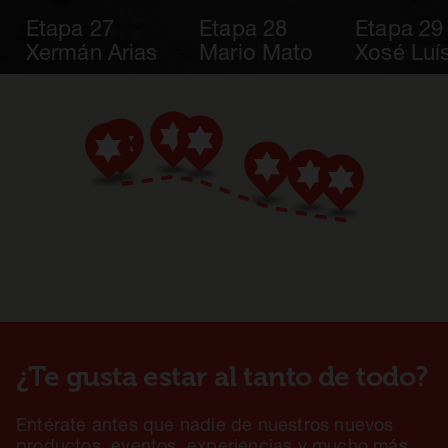
Etapa 27
Etapa 28
Etapa 29
Xermán Arias
Mario Mato
Xosé Luís
¿Te gusta estar al tanto de todo?
Entérate antes que nadie de nuestros nuevos
productos, eventos, experiencias y mucho más.