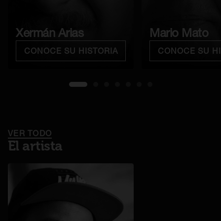
Xermán Arias
Mario Mato
CONOCE SU HISTORIA
CONOCE SU HI
1
2
3
4
5
6
7
SE ABRE EN UNA PESTAÑA NUEVA
VER TODO
El artista