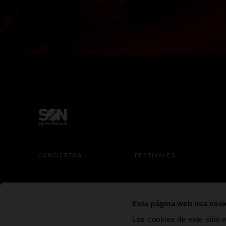
CONCIERTOS
FESTIVALES
se abre en una pestaña nueva
se abre en una pestañ
s
Esta página web usa cook
Las cookies de este sitio 