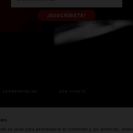
¡SUSCRÍBETE!
se abre en una pestaña
#SIEMPREONLINE
SON TICKETS
a nueva
e abre en una pestaña nueva
se abre en una pestaña nueva
se abre en una pest
ies
web se usan para personalizar el contenido y los anuncios, ofrec