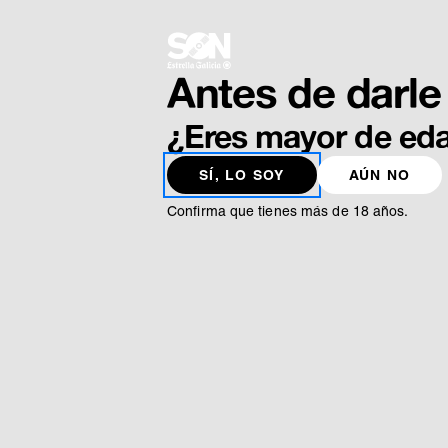
Antes de darle 
SON
Conciertos
Gira Décimo Aniversario
¿Eres mayor de ed
VOLVER
SÍ, LO SOY
AÚN NO
Gira
décimo aniversario
Confirma que tienes más de 18 años.
SON Estrella Galicia es el proyecto musical p
Diez años creando experiencias únicas junto a 