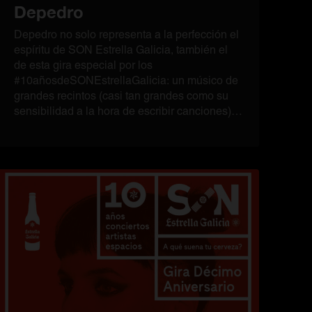
Depedro
Depedro no solo representa a la perfección el
espíritu de SON Estrella Galicia, también el
de esta gira especial por los
#10añosdeSONEstrellaGalicia: un músico de
grandes recintos (casi tan grandes como su
sensibilidad a la hora de escribir canciones)
que vuelve a un formato reducido, acústico y
especial para brindar por nuestros 10 años!
En nuestro refugio preferido en Granada, ni
más ni menos. Gracias, Jairo, gracias Lemon
Rock Hostel.