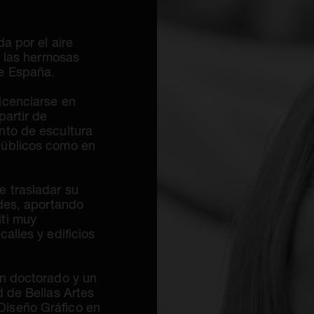
a por el aire
y las hermosas
de España.
icenciarse en
partir de
nto de escultura
públicos como en
e trasladar su
edes, aportando
iti muy
alles y edificios
un doctorado y un
d de Bellas Artes
Diseño Gráfico en