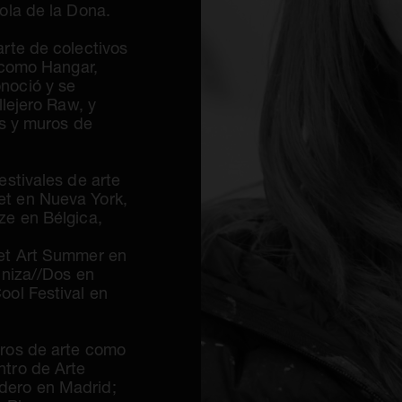
ola de la Dona.
rte de colectivos
s como Hangar,
noció y se
llejero Raw, y
es y muros de
estivales de arte
et en Nueva York,
ze en Bélgica,
eet Art Summer en
iniza//Dos en
ool Festival en
tros de arte como
ntro de Arte
dero en Madrid;