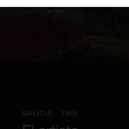
dimensión internacional que tiene
en día.
GALICIA - 1985