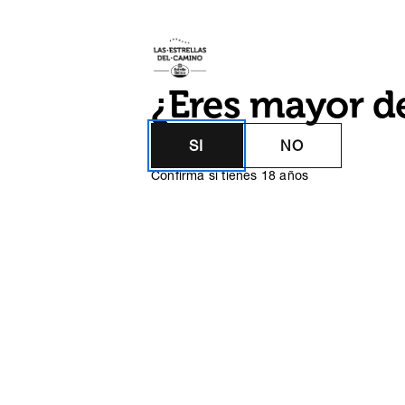
Las Estrellas 
¿Eres mayor d
SI
NO
Confirma si tienes 18 años
Lula Goce
Desde muy joven, descubrió la e
trasladar su trabajo del entorno de
las paredes
Una tradición que ha resistido el 
tiempo y sigue aún vigente. Una m
una filosofía de vida que probabl
principal causante del reconocimie