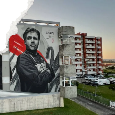
ES
riado
Galería