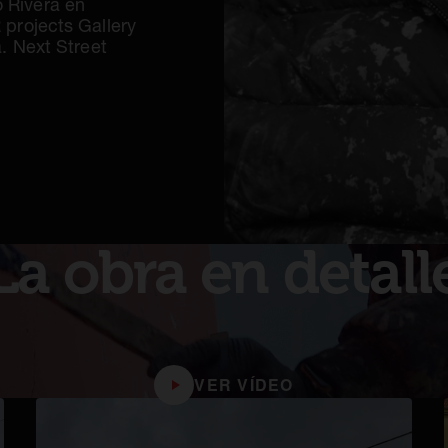
 Rivera en
projects Gallery
. Next Street
La obra en detall
VER VÍDEO