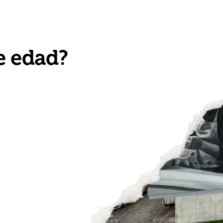
del Camino
Caminos
Artistas
Itinerario
Comisa
e edad?
moción de
 las galerías a
paso del
anera de ser,
emente sea la
nto y la