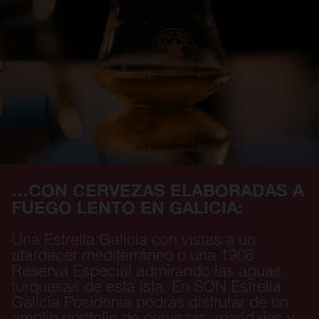
…CON CERVEZAS ELABORADAS A
FUEGO LENTO EN GALICIA:
Una Estrella Galicia con vistas a un
atardecer mediterráneo o una 1906
Reserva Especial admirando las aguas
turquesas de esta isla. En SON Estrella
Galicia Posidonia podrás disfrutar de un
amplio portfolio de cervezas, maridajes y