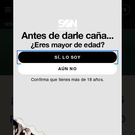
TICKETS
SE ABR
Mostrar / Ocultar Navegación
Festival Posidonia
SON
Festival Posidonia
Antes de darle caña...
¿Eres mayor de edad?
SÍ, LO SOY
VER VÍDEO
AÚN NO
Confirma que tienes más de 18 años.
¡EL FESTIVAL PARA LOS
QUE HUYEN DE LOS
FESTIVALES CUMPLE 10
AÑOS!