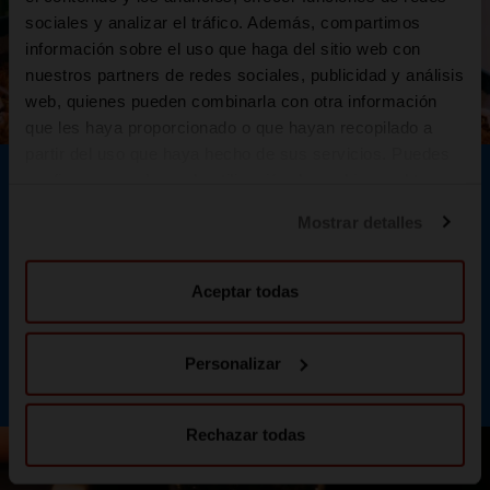
sociales y analizar el tráfico. Además, compartimos
información sobre el uso que haga del sitio web con
nuestros partners de redes sociales, publicidad y análisis
web, quienes pueden combinarla con otra información
que les haya proporcionado o que hayan recopilado a
partir del uso que haya hecho de sus servicios. Puedes
UNA PROPUESTA GASTRONÓMICA
configurar o rechazar la utilización de cookies u obtener
NACIDA EN EL MEDITERRÁNEO…
más información pulsando en “Personalizar”. Puedes
Mostrar detalles
obtener más información en nuestra
Política de cookies
.
Nuestro homenaje a Formentera pasa por
recoger todo su sabor local. En esta
Aceptar todas
edición podrás saborear toda la
gastronomía de esta isla única. Todo un
tributo a los mejores sabores del
Personalizar
mediterráneo.
Rechazar todas