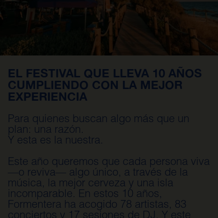
EL FESTIVAL QUE LLEVA 10 AÑOS
CUMPLIENDO CON LA MEJOR
EXPERIENCIA
Para quienes buscan algo más que un
plan: una razón.
Y esta es la nuestra.
Este año queremos que cada persona viva
—o reviva— algo único, a través de la
música, la mejor cerveza y una isla
incomparable. En estos 10 años,
Formentera ha acogido 78 artistas, 83
conciertos y 17 sesiones de DJ. Y este