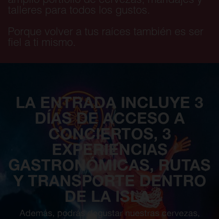
talleres para todos los gustos.
Porque volver a tus raíces también es ser
fiel a ti mismo.
LA ENTRADA INCLUYE 3
DÍAS DE ACCESO A
CONCIERTOS, 3
EXPERIENCIAS
GASTRONÓMICAS, RUTAS
Y TRANSPORTE DENTRO
DE LA ISLA.
Además, podrás degustar nuestras cervezas,