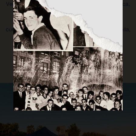
Ven a disfrutar durante tres días de una isla única,
un cartel secreto, gastronomía local, el mejor
propósito y por supuesto, la mejor cerveza.
Además, este año estamos de celebración,
cumplimos 10 años pisando fuerte sin dejar huella,
solo nos faltas tu.
TE ESPERAMOS EL 2-3-4 DE
OCTUBRE EN FORMENTERA.