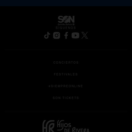
SÍGUENOS
se abre en una pestaña nueva
se abre en una pestaña nueva
se abre en una pestaña nueva
se abre en una pestaña nu
se abre en una pesta
CONCIERTOS
FESTIVALES
#SIEMPREONLINE
se abre en una pestaña nu
SON TICKETS